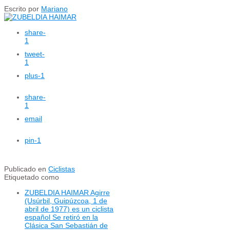
Escrito por
Mariano
share
-
1
tweet
-
1
plus
-1
share
-
1
email
pin
-1
Publicado en
Ciclistas
Etiquetado como
ZUBELDIA HAIMAR Agirre
(Usúrbil, Guipúzcoa, 1 de
abril de 1977) es un ciclista
español Se retiró en la
Clásica San Sebastián de