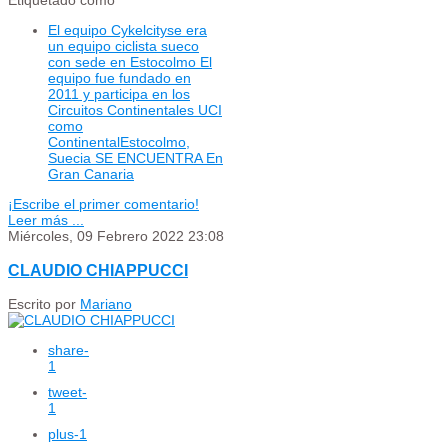
Etiquetado como
El equipo Cykelcityse era
un equipo ciclista sueco
con sede en Estocolmo El
equipo fue fundado en
2011 y participa en los
Circuitos Continentales UCI
como
ContinentalEstocolmo,
Suecia SE ENCUENTRA En
Gran Canaria
¡Escribe el primer comentario!
Leer más ...
Miércoles, 09 Febrero 2022 23:08
CLAUDIO CHIAPPUCCI
Escrito por
Mariano
share
-
1
tweet
-
1
plus
-1