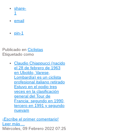
share
-
1
email
pin
-1
Publicado en
Ciclistas
Etiquetado como
Claudio Chiappucci (nacido
el 28 de febrero de 1963
en Uboldo, Varese,
Lombardía) es un ciclista
profesional italiano retirado
Estuvo en el podio tres
veces en la clasificación
general del Tour de
Francia: segundo en 1990,
tercero en 1991 y segundo
nuevam
¡Escribe el primer comentario!
Leer más ...
Miércoles, 09 Febrero 2022 07:25