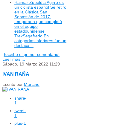
Haimar Zubeldia Agirre es
un ciclista español Se retiró
en la Clásica San
Sebastián de 2017,
temporada que completó
en el equipo
estadounidense
TrekSegafredo En
categorías inferiores fue un
destaca…
¡Escribe el primer comentario!
Leer más ...
Sábado, 19 Marzo 2022 11:29
IVAN RAÑA
Escrito por
Mariano
share
-
1
tweet
-
1
plus
-1