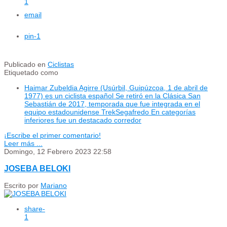
1
email
pin
-1
Publicado en
Ciclistas
Etiquetado como
Haimar Zubeldia Agirre (Usúrbil, Guipúzcoa, 1 de abril de
1977) es un ciclista español Se retiró en la Clásica San
Sebastián de 2017, temporada que fue integrada en el
equipo estadounidense TrekSegafredo En categorías
inferiores fue un destacado corredor
¡Escribe el primer comentario!
Leer más ...
Domingo, 12 Febrero 2023 22:58
JOSEBA BELOKI
Escrito por
Mariano
share
-
1