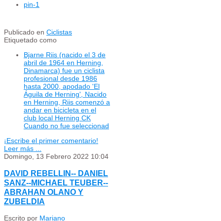
pin
-1
Publicado en
Ciclistas
Etiquetado como
Bjarne Riis (nacido el 3 de
abril de 1964 en Herning,
Dinamarca) fue un ciclista
profesional desde 1986
hasta 2000, apodado 'El
Águila de Herning', Nacido
en Herning, Riis comenzó a
andar en bicicleta en el
club local Herning CK
Cuando no fue seleccionad
¡Escribe el primer comentario!
Leer más ...
Domingo, 13 Febrero 2022 10:04
DAVID REBELLIN-- DANIEL
SANZ--MICHAEL TEUBER--
ABRAHAN OLANO Y
ZUBELDIA
Escrito por
Mariano