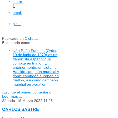
share
-
1
email
pin
-1
Publicado en
Ciclistas
Etiquetado como
Iván Raña Fuentes (Ordes,
10 de junio de 1979) es un
deportista español que
compite en triatlón y,
anteriormente, en ciclismo
Ha sido campeón mundial y
doble campeón europeo en
triatlón, así como campeón
mundial en acuatlón
¡Escribe el primer comentario!
Leer más ...
Sábado, 19 Marzo 2022 11:26
CARLOS SASTRE