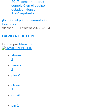
2017, temporada que
completó en el equipo
estadounidense
TrekSegafredo…
¡Escribe el primer comentario!
Leer más ...
Viernes, 11 Febrero 2022 23:24
DAVID REBELLIN
Escrito por
Mariano
share
-
1
tweet
-
1
plus
-1
share
-
1
email
pin
-1