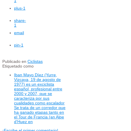
1
plus
-1
share
-
1
email
pin
-1
Publicado en
Ciclistas
Etiquetado como
Iban Mayo Díez (Yurre,
Vizcaya, 19 de agosto de
1977) es un exciclista
español, profesional entre
2000 y 2007, que se
caracteriza por sus
cualidades como escalador
Se trata de un corredor que
ha ganado etapas tanto en
el Tour de Francia (an Alpe
d'Huez en
¡Escribe el primer comentario!