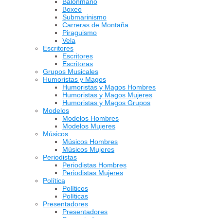
Balonmano
Boxeo
Submarinismo
Carreras de Montaña
Piraguismo
Vela
Escritores
Escritores
Escritoras
Grupos Musicales
Humoristas y Magos
Humoristas y Magos Hombres
Humoristas y Magos Mujeres
Humoristas y Magos Grupos
Modelos
Modelos Hombres
Modelos Mujeres
Músicos
Músicos Hombres
Músicos Mujeres
Periodistas
Periodistas Hombres
Periodistas Mujeres
Política
Políticos
Políticas
Presentadores
Presentadores