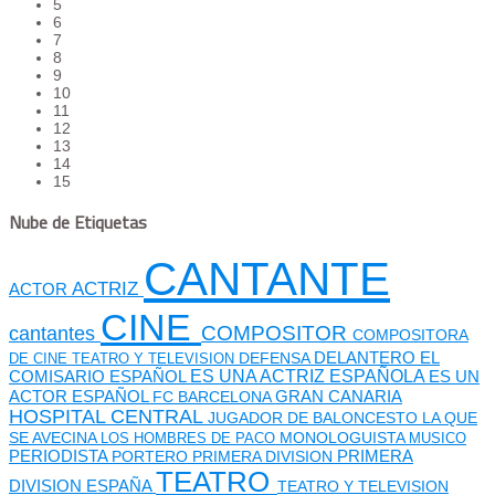
5
6
7
8
9
10
11
12
13
14
15
Nube de Etiquetas
CANTANTE
ACTRIZ
ACTOR
CINE
cantantes
COMPOSITOR
COMPOSITORA
DEFENSA
DELANTERO
EL
DE CINE TEATRO Y TELEVISION
ES UNA ACTRIZ ESPAÑOLA
COMISARIO
ESPAÑOL
ES UN
GRAN CANARIA
ACTOR ESPAÑOL
FC BARCELONA
HOSPITAL CENTRAL
JUGADOR DE BALONCESTO
LA QUE
SE AVECINA
MONOLOGUISTA
LOS HOMBRES DE PACO
MUSICO
PERIODISTA
PORTERO
PRIMERA DIVISION
PRIMERA
TEATRO
DIVISION ESPAÑA
TEATRO Y TELEVISION