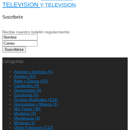
TELEVISION
Y TELEVISION
Suscribete
Recibe nuestro boletin regularmente.
Categorias
Actores y Actrices
(5)
Amigos
(52)
Baile y Danza
(13)
Cantantes
(9)
Deportistas
(4)
Escritores
(0)
Grupos Musicales
(214)
Humoristas y Magos
(1)
Mis Fotos
(38)
Modelos
(0)
Monarquia
(3)
Músicos
(1)
Otros Famosos
(212)