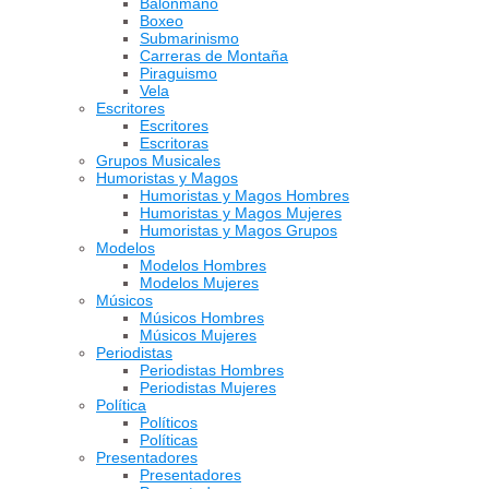
Balonmano
Boxeo
Submarinismo
Carreras de Montaña
Piraguismo
Vela
Escritores
Escritores
Escritoras
Grupos Musicales
Humoristas y Magos
Humoristas y Magos Hombres
Humoristas y Magos Mujeres
Humoristas y Magos Grupos
Modelos
Modelos Hombres
Modelos Mujeres
Músicos
Músicos Hombres
Músicos Mujeres
Periodistas
Periodistas Hombres
Periodistas Mujeres
Política
Políticos
Políticas
Presentadores
Presentadores