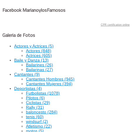
Facebook MarianoylosFamosos
CPR certification online
Galeria de Fotos
Actores y Actrices
(5)
Actores
(848)
Actrices
(605)
Baile y Danza
(13)
Bailarines
(26)
Bailarinas
(27)
Cantantes
(9)
Cantantes Hombres
(945)
Cantantes Mujeres
(394)
Deportistas
(4)
Futbolistas
(1078)
Pilotos
(6)
Ciclistas
(29)
Rally
(31)
baloncesto
(284)
tenis
(60)
windsurf
(2)
Atletismo
(22)
motos
(5)