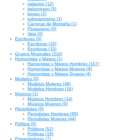
natacion
(12)
balonmano
(5)
boxeo
(2)
submarinismo
(1)
Carreras de Montaña
(1)
Piraguismo
(0)
Vela
(0)
Escritores
(0)
Escritores
(33)
Escritoras
(15)
Grupos Musicales
(214)
Humoristas y Magos
(1)
Humoristas y Magos Hombres
(157)
Humoristas y Magos Mujeres
(8)
Humoristas y Magos Grupos
(4)
Modelos
(0)
Modelos Mujeres
(48)
Modelos Hombres
(16)
Músicos
(1)
Músicos Hombres
(14)
Músicos Mujeres
(0)
Periodistas
(0)
Periodistas Hombres
(89)
Periodistas Mujeres
(44)
Política
(0)
Políticos
(52)
Políticas
(19)
Presentadores
(7)