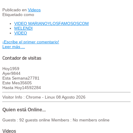
Publicado en
Videos
Etiquetado como
VIDEO MARIANOYLOSFAMOSOSCOM
MELENDI
VIDEO
¡Escribe el primer comentario!
Leer más ...
Contador de visitas
Hoy
1959
Ayer
9844
Esta Semana
27781
Este Mes
35605
Hasta Hoy
14592284
Visitor Info : Chrome - Linux
08 Agosto 2026
Quien está Online...
Guests : 92 guests online
Members : No members online
Videos