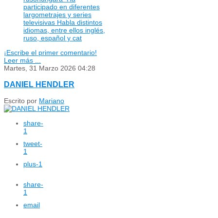
participado en diferentes
largometrajes y series
televisivas Habla distintos
idiomas, entre ellos inglés,
ruso, español y cat
¡Escribe el primer comentario!
Leer más ...
Martes, 31 Marzo 2026 04:28
DANIEL HENDLER
Escrito por
Mariano
share
-
1
tweet
-
1
plus
-1
share
-
1
email