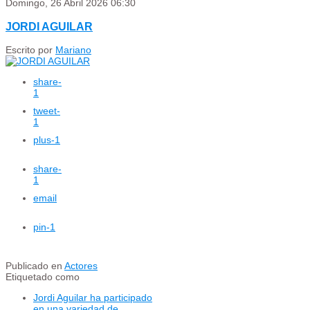
Domingo, 26 Abril 2026 06:30
JORDI AGUILAR
Escrito por
Mariano
share
-
1
tweet
-
1
plus
-1
share
-
1
email
pin
-1
Publicado en
Actores
Etiquetado como
Jordi Aguilar ha participado
en una variedad de