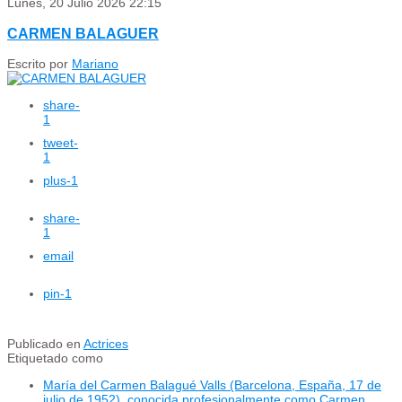
Lunes, 20 Julio 2026 22:15
CARMEN BALAGUER
Escrito por
Mariano
share
-
1
tweet
-
1
plus
-1
share
-
1
email
pin
-1
Publicado en
Actrices
Etiquetado como
María del Carmen Balagué Valls (Barcelona, ​​España, 17 de
julio de 1952), conocida profesionalmente como Carmen