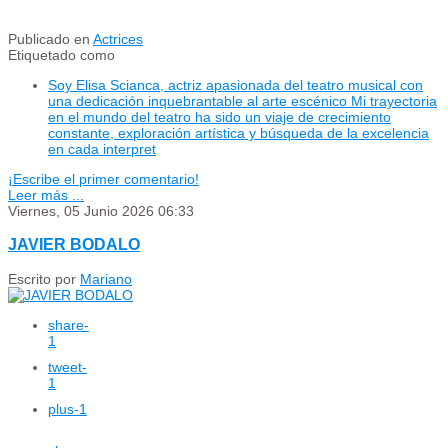
Publicado en
Actrices
Etiquetado como
Soy Elisa Scianca, actriz apasionada del teatro musical con
una dedicación inquebrantable al arte escénico Mi trayectoria
en el mundo del teatro ha sido un viaje de crecimiento
constante, exploración artística y búsqueda de la excelencia
en cada interpret
¡Escribe el primer comentario!
Leer más ...
Viernes, 05 Junio 2026 06:33
JAVIER BODALO
Escrito por
Mariano
share
-
1
tweet
-
1
plus
-1