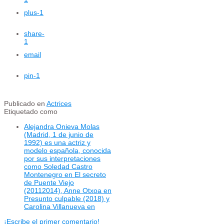
plus
-1
share
-
1
email
pin
-1
Publicado en
Actrices
Etiquetado como
Alejandra Onieva Molas
(Madrid, 1 de junio de
1992) es una actriz y
modelo española, conocida
por sus interpretaciones
como Soledad Castro
Montenegro en El secreto
de Puente Viejo
(20112014), Anne Otxoa en
Presunto culpable (2018) y
Carolina Villanueva en
¡Escribe el primer comentario!