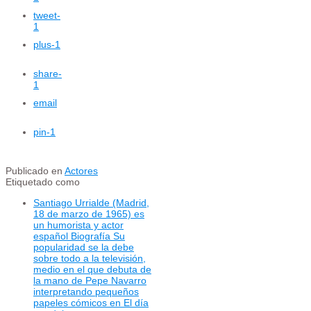
tweet
-
1
plus
-1
share
-
1
email
pin
-1
Publicado en
Actores
Etiquetado como
Santiago Urrialde (Madrid,
18 de marzo de 1965) es
un humorista y actor
español Biografía Su
popularidad se la debe
sobre todo a la televisión,
medio en el que debuta de
la mano de Pepe Navarro
interpretando pequeños
papeles cómicos en El día