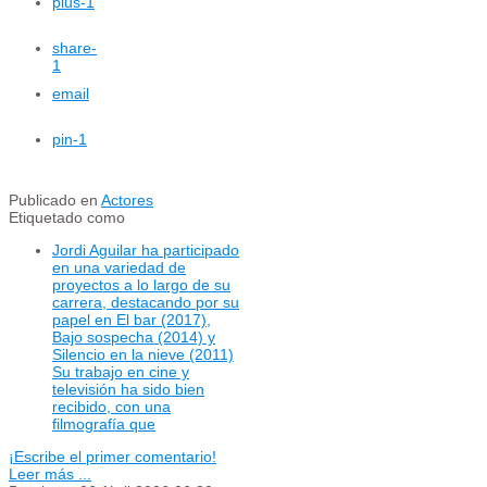
plus
-1
share
-
1
email
pin
-1
Publicado en
Actores
Etiquetado como
Jordi Aguilar ha participado
en una variedad de
proyectos a lo largo de su
carrera, destacando por su
papel en El bar (2017),
Bajo sospecha (2014) y
Silencio en la nieve (2011)
Su trabajo en cine y
televisión ha sido bien
recibido, con una
filmografía que
¡Escribe el primer comentario!
Leer más ...