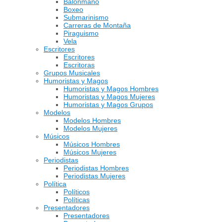
Balonmano
Boxeo
Submarinismo
Carreras de Montaña
Piraguismo
Vela
Escritores
Escritores
Escritoras
Grupos Musicales
Humoristas y Magos
Humoristas y Magos Hombres
Humoristas y Magos Mujeres
Humoristas y Magos Grupos
Modelos
Modelos Hombres
Modelos Mujeres
Músicos
Músicos Hombres
Músicos Mujeres
Periodistas
Periodistas Hombres
Periodistas Mujeres
Política
Políticos
Políticas
Presentadores
Presentadores