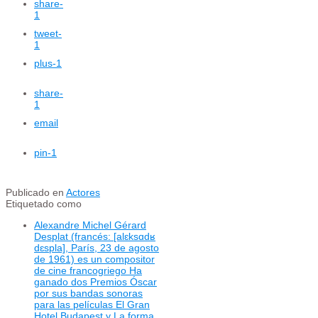
share
-
1
tweet
-
1
plus
-1
share
-
1
email
pin
-1
Publicado en
Actores
Etiquetado como
Alexandre Michel Gérard
Desplat (francés: [alɛksɑdʁ
dɛspla], París, 23 de agosto
de 1961) es un compositor
de cine francogriego Ha
ganado dos Premios Óscar
por sus bandas sonoras
para las películas El Gran
Hotel Budapest y La forma