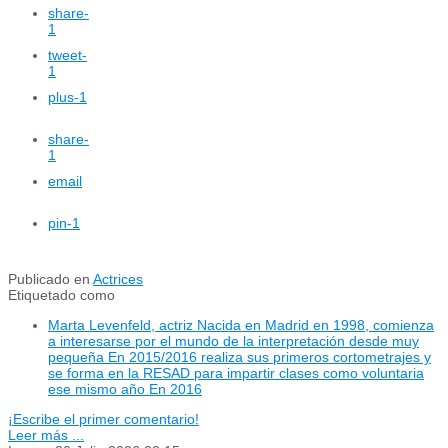
share
-
1
tweet
-
1
plus
-1
share
-
1
email
pin
-1
Publicado en
Actrices
Etiquetado como
Marta Levenfeld, actriz Nacida en Madrid en 1998, comienza
a interesarse por el mundo de la interpretación desde muy
pequeña En 2015/2016 realiza sus primeros cortometrajes y
se forma en la RESAD para impartir clases como voluntaria
ese mismo año En 2016
¡Escribe el primer comentario!
Leer más ...