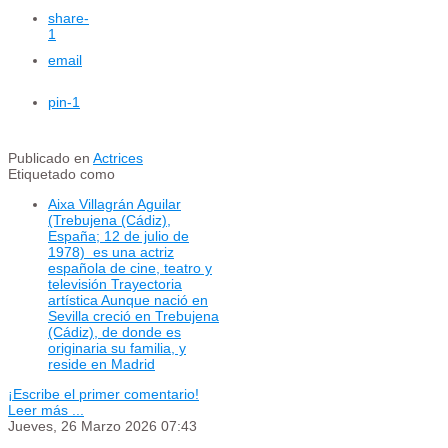
share
-
1
email
pin
-1
Publicado en
Actrices
Etiquetado como
Aixa Villagrán Aguilar
(Trebujena (Cádiz),
España; 12 de julio de
1978) ​ es una actriz
española de cine, teatro y
televisión Trayectoria
artística Aunque nació en
Sevilla creció en Trebujena
(Cádiz), de donde es
originaria su familia, y
reside en Madrid
¡Escribe el primer comentario!
Leer más ...
Jueves, 26 Marzo 2026 07:43