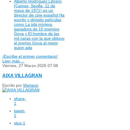
Alberto Rodríguez Librero
(Camas, Sevilla, 11 de
mayo de 1971) es un
director de cine español Ha
escrito y dirigido películas
como La isla mínima,
ganadora de 10 premios
Goya y El hombre de las
mil caras con la que obtuvo
el premio Goya al mejor
guion ada
¡Escribe el primer comentario!
Leer más ...
Viernes, 27 Marzo 2026 07:08
AIXA VILLAGRAN
Escrito por
Mariano
share
-
1
tweet
-
1
plus
-1