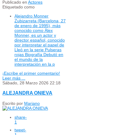
Publicado en
Actores
Etiquetado como
Alejandro Monner
Zubizarreta (Barcelona, ​​27
de enero de 1995), más
conocido como Àlex
Monner, es un actor y
director español, conocido
por interpretar el papel de
Lleó en la serie Pulseras
rojas Biografía Debutó en
el mundo de la
interpretación en la p
¡Escribe el primer comentario!
Leer más ...
Sábado, 28 Marzo 2026 22:18
ALEJANDRA ONIEVA
Escrito por
Mariano
share
-
1
tweet
-
1