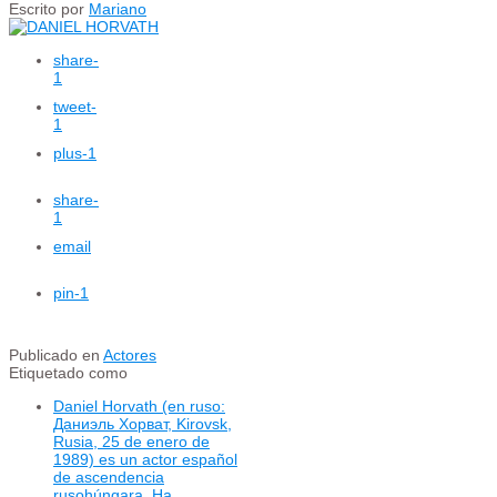
Escrito por
Mariano
share
-
1
tweet
-
1
plus
-1
share
-
1
email
pin
-1
Publicado en
Actores
Etiquetado como
Daniel Horvath (en ruso:
Даниэль Хорват, Kirovsk,
Rusia, 25 de enero de
1989) es un actor español
de ascendencia
rusohúngara ​ Ha