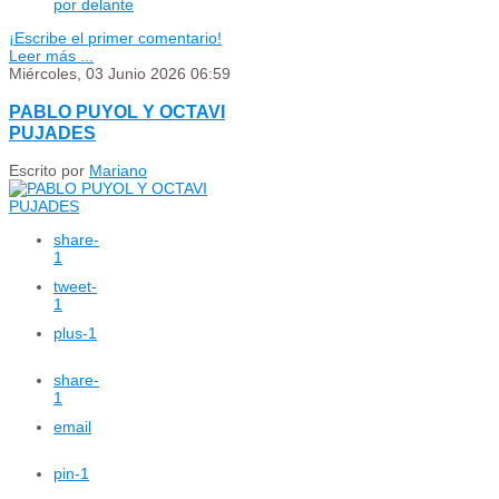
por delante
¡Escribe el primer comentario!
Leer más ...
Miércoles, 03 Junio 2026 06:59
PABLO PUYOL Y OCTAVI
PUJADES
Escrito por
Mariano
share
-
1
tweet
-
1
plus
-1
share
-
1
email
pin
-1