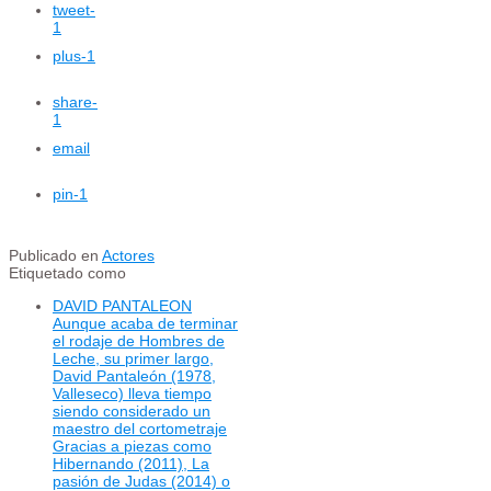
tweet
-
1
plus
-1
share
-
1
email
pin
-1
Publicado en
Actores
Etiquetado como
DAVID PANTALEON
Aunque acaba de terminar
el rodaje de Hombres de
Leche, su primer largo,
David Pantaleón (1978,
Valleseco) lleva tiempo
siendo considerado un
maestro del cortometraje
Gracias a piezas como
Hibernando (2011), La
pasión de Judas (2014) o