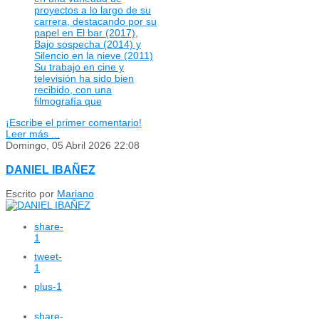
proyectos a lo largo de su
carrera, destacando por su
papel en El bar (2017),
Bajo sospecha (2014) y
Silencio en la nieve (2011)
Su trabajo en cine y
televisión ha sido bien
recibido, con una
filmografía que
¡Escribe el primer comentario!
Leer más ...
Domingo, 05 Abril 2026 22:08
DANIEL IBAÑEZ
Escrito por
Mariano
share
-
1
tweet
-
1
plus
-1
share
-