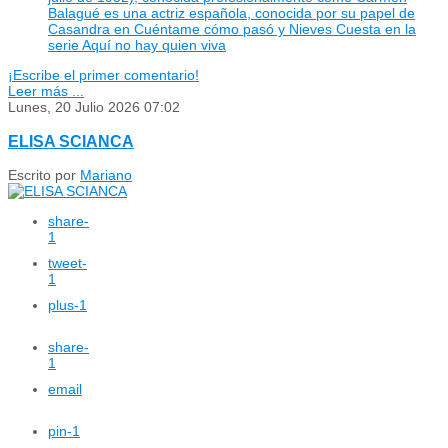
Balagué es una actriz española, conocida por su papel de
Casandra en Cuéntame cómo pasó y Nieves Cuesta en la
serie Aquí no hay quien viva
¡Escribe el primer comentario!
Leer más ...
Lunes, 20 Julio 2026 07:02
ELISA SCIANCA
Escrito por
Mariano
share
-
1
tweet
-
1
plus
-1
share
-
1
email
pin
-1