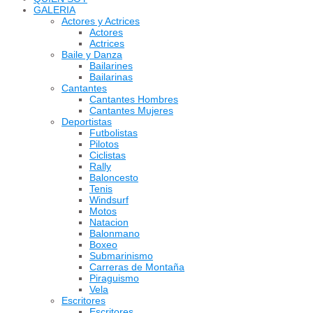
GALERIA
Actores y Actrices
Actores
Actrices
Baile y Danza
Bailarines
Bailarinas
Cantantes
Cantantes Hombres
Cantantes Mujeres
Deportistas
Futbolistas
Pilotos
Ciclistas
Rally
Baloncesto
Tenis
Windsurf
Motos
Natacion
Balonmano
Boxeo
Submarinismo
Carreras de Montaña
Piraguismo
Vela
Escritores
Escritores