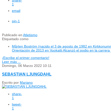
share
-
1
email
pin
-1
Publicado en
Atletismo
Etiquetado como
Mårten Boström (nacido el 3 de agosto de 1982 en Kirkkonumm
Orientación de 2013 en Vuokatti Alcanzó el podio en la carrera 
¡Escribe el primer comentario!
Leer más ...
Domingo, 06 Marzo 2022 10:11
SEBASTIAN LJUNGDAHL
Escrito por
Mariano
share
-
1
tweet
-
1