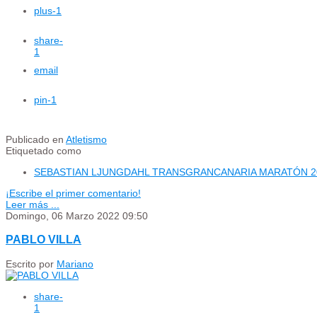
plus
-1
share
-
1
email
pin
-1
Publicado en
Atletismo
Etiquetado como
SEBASTIAN LJUNGDAHL TRANSGRANCANARIA MARATÓN 2022 Coro
¡Escribe el primer comentario!
Leer más ...
Domingo, 06 Marzo 2022 09:50
PABLO VILLA
Escrito por
Mariano
share
-
1