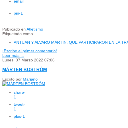
email
pin
-1
Publicado en
Atletismo
Etiquetado como
ANTUAN Y ALVARO MARTIN, QUE PARTICIPARON EN LA TR
¡Escribe el primer comentario!
Leer más ...
Lunes, 07 Marzo 2022 07:06
MÁRTEN BOSTRÓM
Escrito por
Mariano
share
-
1
tweet
-
1
plus
-1