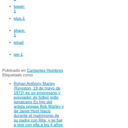
tweet
-
1
plus
-1
share
-
1
email
pin
-1
Publicado en
Cantantes Hombres
Etiquetado como
Rohan Anthony Marley
(Kingston, 19 de mayo de
1972) es un empresario y
exjugador de fútbol grillo
jamaicano Es hijo del
artista reggae Bob Marley y
de Janet Hunt Nació
durante el matrimonio de
su padre con Rita, y se fue
a vivir con ella a los 4 años