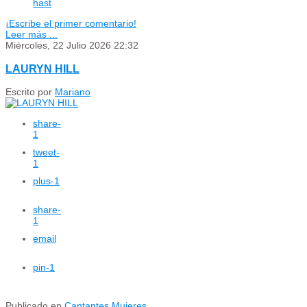
hast
¡Escribe el primer comentario!
Leer más ...
Miércoles, 22 Julio 2026 22:32
LAURYN HILL
Escrito por
Mariano
share
-
1
tweet
-
1
plus
-1
share
-
1
email
pin
-1
Publicado en
Cantantes Mujeres