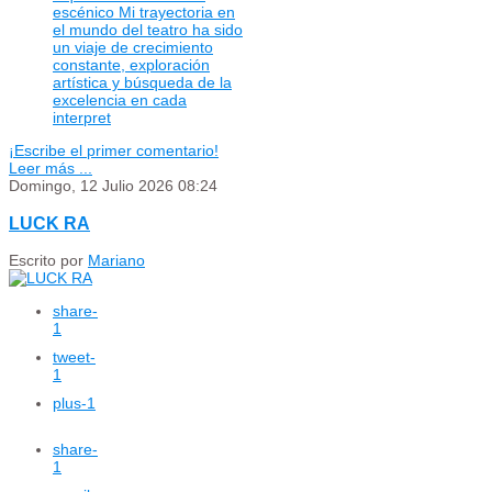
escénico Mi trayectoria en
el mundo del teatro ha sido
un viaje de crecimiento
constante, exploración
artística y búsqueda de la
excelencia en cada
interpret
¡Escribe el primer comentario!
Leer más ...
Domingo, 12 Julio 2026 08:24
LUCK RA
Escrito por
Mariano
share
-
1
tweet
-
1
plus
-1
share
-
1