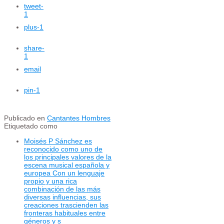
tweet
-
1
plus
-1
share
-
1
email
pin
-1
Publicado en
Cantantes Hombres
Etiquetado como
Moisés P Sánchez es
reconocido como uno de
los principales valores de la
escena musical española y
europea Con un lenguaje
propio y una rica
combinación de las más
diversas influencias, sus
creaciones trascienden las
fronteras habituales entre
géneros y s