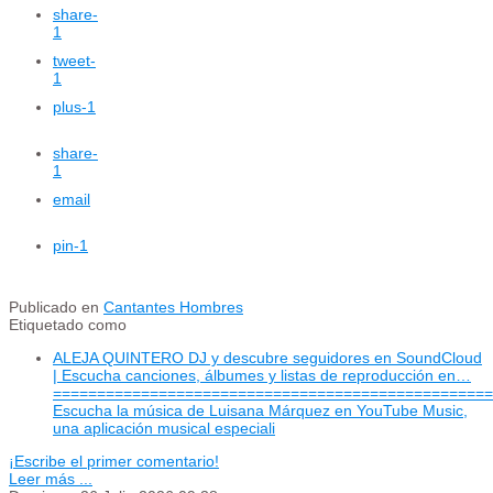
share
-
1
tweet
-
1
plus
-1
share
-
1
email
pin
-1
Publicado en
Cantantes Hombres
Etiquetado como
ALEJA QUINTERO DJ y descubre seguidores en SoundCloud
| Escucha canciones, álbumes y listas de reproducción en…
==================================================
Escucha la música de Luisana Márquez en YouTube Music,
una aplicación musical especiali
¡Escribe el primer comentario!
Leer más ...