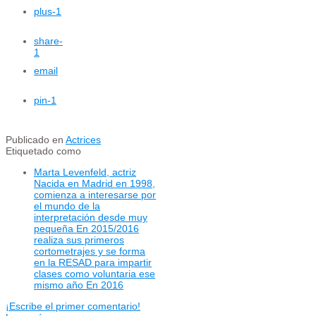
plus
-1
share
-
1
email
pin
-1
Publicado en
Actrices
Etiquetado como
Marta Levenfeld, actriz
Nacida en Madrid en 1998,
comienza a interesarse por
el mundo de la
interpretación desde muy
pequeña En 2015/2016
realiza sus primeros
cortometrajes y se forma
en la RESAD para impartir
clases como voluntaria ese
mismo año En 2016
¡Escribe el primer comentario!