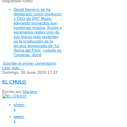
Etiquetado como
David Navarro se ha
destacado como productor
y CEO de DN7 Music,
liderando proyectos que
combinan música, ficción y
escenarios reales Uno de
sus logros más recientes
es la producción de la
tercera temporada de 'La
Reina del Flow', rodada en
Canarias, dond
¡Escribe el primer comentario!
Leer más ...
Domingo, 28 Junio 2026 17:32
EL CHULO
Escrito por
Mariano
share
-
1
tweet
-
1