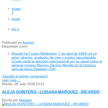
share
-
1
email
pin
-1
Publicado en
Actores
Etiquetado como
Russell Ira Crowe (Wellington, 7 de abril de 1964) es un
actor, director, productor de cine y músico neozelandés
Crowe captó la atención internacional por su papel como el
general romano Máximo Décimo Meridio en la histórica
película épica Gladiator (200
¡Escribe el primer comentario!
Leer más ...
Martes, 28 Julio 2026 22:51
ALEJA QUINTERO---LUISANA MARQUEZ --RICARDO
Escrito por
Mariano