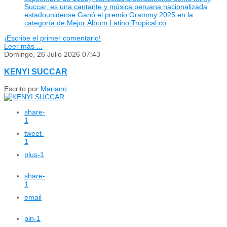
Succar, es una cantante y música peruana nacionalizada
estadounidense Ganó el premio Grammy 2025 en la
categoría de Mejor Álbum Latino Tropical co
¡Escribe el primer comentario!
Leer más ...
Domingo, 26 Julio 2026 07:43
KENYI SUCCAR
Escrito por
Mariano
share
-
1
tweet
-
1
plus
-1
share
-
1
email
pin
-1