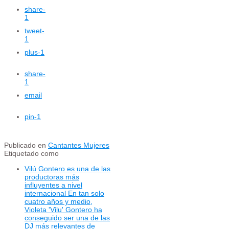
share
-
1
tweet
-
1
plus
-1
share
-
1
email
pin
-1
Publicado en
Cantantes Mujeres
Etiquetado como
Vilú Gontero es una de las
productoras más
influyentes a nivel
internacional En tan solo
cuatro años y medio,
Violeta 'Vilu' Gontero ha
conseguido ser una de las
DJ más relevantes de