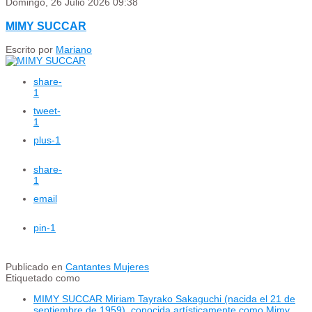
Domingo, 26 Julio 2026 09:38
MIMY SUCCAR
Escrito por
Mariano
share
-
1
tweet
-
1
plus
-1
share
-
1
email
pin
-1
Publicado en
Cantantes Mujeres
Etiquetado como
MIMY SUCCAR Miriam Tayrako Sakaguchi (nacida el 21 de
septiembre de 1959), conocida artísticamente como Mimy