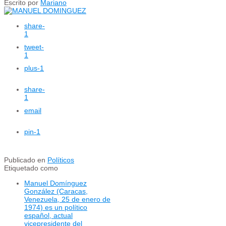
Escrito por
Mariano
share
-
1
tweet
-
1
plus
-1
share
-
1
email
pin
-1
Publicado en
Políticos
Etiquetado como
Manuel Domínguez
González (Caracas,
Venezuela, 25 de enero de
1974) es un político
español, actual
vicepresidente del