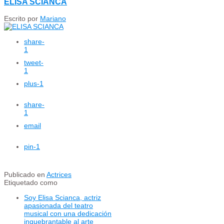
ELISA SCIANCA
Escrito por
Mariano
share
-
1
tweet
-
1
plus
-1
share
-
1
email
pin
-1
Publicado en
Actrices
Etiquetado como
Soy Elisa Scianca, actriz
apasionada del teatro
musical con una dedicación
inquebrantable al arte