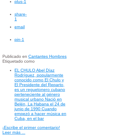
plus
-1
share
-
1
email
pin
-1
Publicado en
Cantantes Hombres
Etiquetado como
EL CHULO Abel Díaz
Rodríguez, popularmente
conocido como El Chulo y
El Presidente del Reparto,
es un reguetonero cubano
perteneciente al género
musical urbano Nació en
Belén, La Habana el 24 de
junio de 1990 Cuando
empezó a hacer música en
Cuba, en el bar
¡Escribe el primer comentario!
Leer más ...