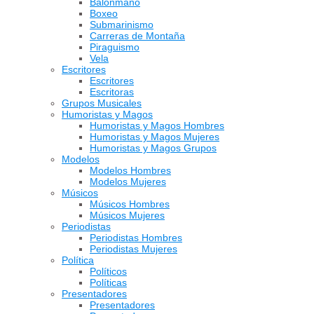
Balonmano
Boxeo
Submarinismo
Carreras de Montaña
Piraguismo
Vela
Escritores
Escritores
Escritoras
Grupos Musicales
Humoristas y Magos
Humoristas y Magos Hombres
Humoristas y Magos Mujeres
Humoristas y Magos Grupos
Modelos
Modelos Hombres
Modelos Mujeres
Músicos
Músicos Hombres
Músicos Mujeres
Periodistas
Periodistas Hombres
Periodistas Mujeres
Política
Políticos
Políticas
Presentadores
Presentadores