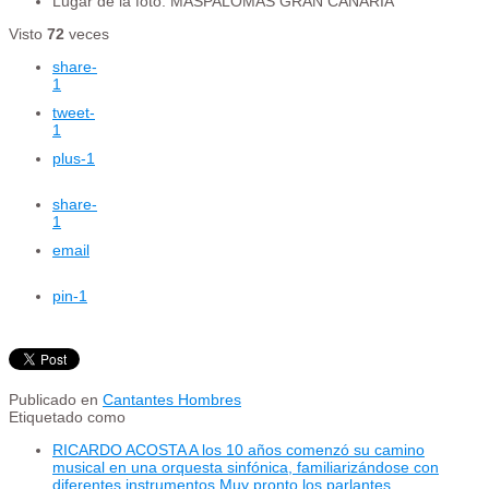
Lugar de la foto:
MASPALOMAS GRAN CANARIA
Visto
72
veces
share
-
1
tweet
-
1
plus
-1
share
-
1
email
pin
-1
Publicado en
Cantantes Hombres
Etiquetado como
RICARDO ACOSTA A los 10 años comenzó su camino
musical en una orquesta sinfónica, familiarizándose con
diferentes instrumentos Muy pronto los parlantes,