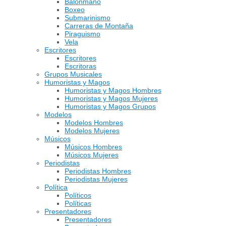
Balonmano
Boxeo
Submarinismo
Carreras de Montaña
Piraguismo
Vela
Escritores
Escritores
Escritoras
Grupos Musicales
Humoristas y Magos
Humoristas y Magos Hombres
Humoristas y Magos Mujeres
Humoristas y Magos Grupos
Modelos
Modelos Hombres
Modelos Mujeres
Músicos
Músicos Hombres
Músicos Mujeres
Periodistas
Periodistas Hombres
Periodistas Mujeres
Política
Políticos
Políticas
Presentadores
Presentadores