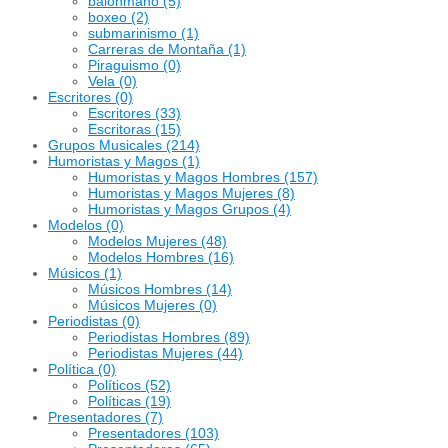
balonmano
(5)
boxeo
(2)
submarinismo
(1)
Carreras de Montaña
(1)
Piraguismo
(0)
Vela
(0)
Escritores
(0)
Escritores
(33)
Escritoras
(15)
Grupos Musicales
(214)
Humoristas y Magos
(1)
Humoristas y Magos Hombres
(157)
Humoristas y Magos Mujeres
(8)
Humoristas y Magos Grupos
(4)
Modelos
(0)
Modelos Mujeres
(48)
Modelos Hombres
(16)
Músicos
(1)
Músicos Hombres
(14)
Músicos Mujeres
(0)
Periodistas
(0)
Periodistas Hombres
(89)
Periodistas Mujeres
(44)
Política
(0)
Políticos
(52)
Políticas
(19)
Presentadores
(7)
Presentadores
(103)