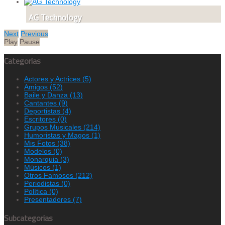
AG Technology
Next
Previous
Play
Pause
Categorias
Actores y Actrices
(5)
Amigos
(52)
Baile y Danza
(13)
Cantantes
(9)
Deportistas
(4)
Escritores
(0)
Grupos Musicales
(214)
Humoristas y Magos
(1)
Mis Fotos
(38)
Modelos
(0)
Monarquia
(3)
Músicos
(1)
Otros Famosos
(212)
Periodistas
(0)
Política
(0)
Presentadores
(7)
Subcategorias