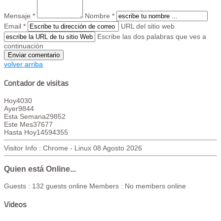
Mensaje *
Nombre *
Email *
URL del sitio web
Escribe las dos palabras que ves a
continuación
volver arriba
Contador de visitas
Hoy
4030
Ayer
9844
Esta Semana
29852
Este Mes
37677
Hasta Hoy
14594355
Visitor Info : Chrome - Linux
08 Agosto 2026
Quien está Online...
Guests : 132 guests online
Members : No members online
Videos