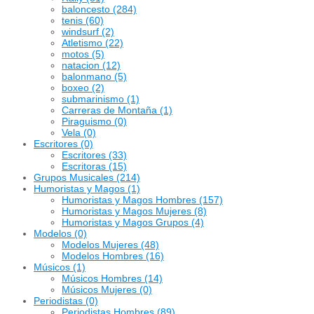
baloncesto
(284)
tenis
(60)
windsurf
(2)
Atletismo
(22)
motos
(5)
natacion
(12)
balonmano
(5)
boxeo
(2)
submarinismo
(1)
Carreras de Montaña
(1)
Piraguismo
(0)
Vela
(0)
Escritores
(0)
Escritores
(33)
Escritoras
(15)
Grupos Musicales
(214)
Humoristas y Magos
(1)
Humoristas y Magos Hombres
(157)
Humoristas y Magos Mujeres
(8)
Humoristas y Magos Grupos
(4)
Modelos
(0)
Modelos Mujeres
(48)
Modelos Hombres
(16)
Músicos
(1)
Músicos Hombres
(14)
Músicos Mujeres
(0)
Periodistas
(0)
Periodistas Hombres
(89)