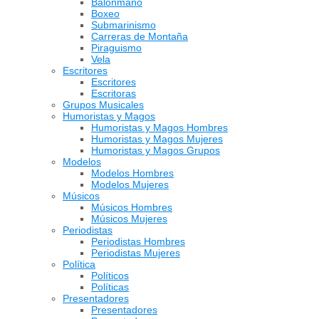
Balonmano
Boxeo
Submarinismo
Carreras de Montaña
Piraguismo
Vela
Escritores
Escritores
Escritoras
Grupos Musicales
Humoristas y Magos
Humoristas y Magos Hombres
Humoristas y Magos Mujeres
Humoristas y Magos Grupos
Modelos
Modelos Hombres
Modelos Mujeres
Músicos
Músicos Hombres
Músicos Mujeres
Periodistas
Periodistas Hombres
Periodistas Mujeres
Política
Políticos
Políticas
Presentadores
Presentadores