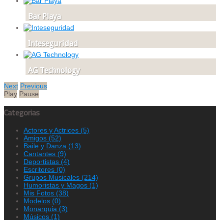
Bar Playa
Inteseguridad
AG Technology
Next
Previous
Play
Pause
Categorias
Actores y Actrices
(5)
Amigos
(52)
Baile y Danza
(13)
Cantantes
(9)
Deportistas
(4)
Escritores
(0)
Grupos Musicales
(214)
Humoristas y Magos
(1)
Mis Fotos
(38)
Modelos
(0)
Monarquia
(3)
Músicos
(1)