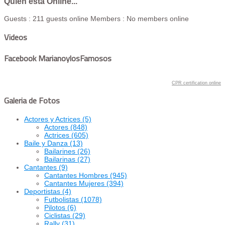
Quien está Online...
Guests : 211 guests online
Members : No members online
Videos
Facebook MarianoylosFamosos
CPR certification online
Galeria de Fotos
Actores y Actrices
(5)
Actores
(848)
Actrices
(605)
Baile y Danza
(13)
Bailarines
(26)
Bailarinas
(27)
Cantantes
(9)
Cantantes Hombres
(945)
Cantantes Mujeres
(394)
Deportistas
(4)
Futbolistas
(1078)
Pilotos
(6)
Ciclistas
(29)
Rally
(31)