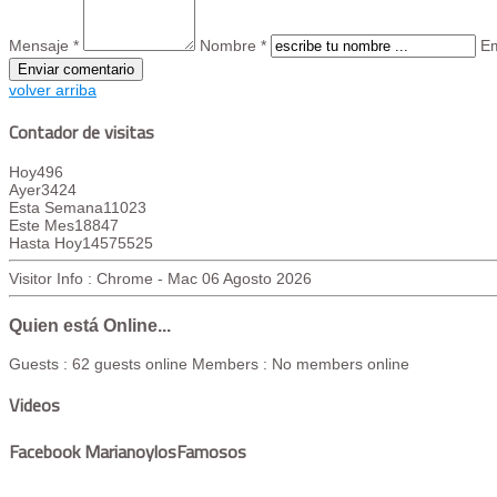
Mensaje *
Nombre *
Em
volver arriba
Contador de visitas
Hoy
496
Ayer
3424
Esta Semana
11023
Este Mes
18847
Hasta Hoy
14575525
Visitor Info : Chrome - Mac
06 Agosto 2026
Quien está Online...
Guests : 62 guests online
Members : No members online
Videos
Facebook MarianoylosFamosos