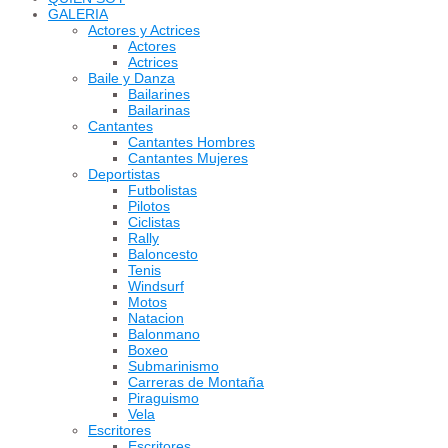
GALERIA
Actores y Actrices
Actores
Actrices
Baile y Danza
Bailarines
Bailarinas
Cantantes
Cantantes Hombres
Cantantes Mujeres
Deportistas
Futbolistas
Pilotos
Ciclistas
Rally
Baloncesto
Tenis
Windsurf
Motos
Natacion
Balonmano
Boxeo
Submarinismo
Carreras de Montaña
Piraguismo
Vela
Escritores
Escritores