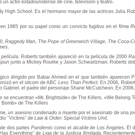
es un actor
estadounidense
de cine, televisión y teatro.
dy High School
. Es el hermano mayor de las actrices Julia Ro
en
1985
por su papel como un convicto fugitivo en el filme
R
80
,
Raggedy Man
,
The Pope of Greenwich Village
,
The Coca-Co
mes
.
película
. Roberts también apareció en la película de 2000
Ra
Spun
junto a Mickey Rourke y Jason Schwartzman. Roberts dob
lógico dirigido por
Babar Ahmed
en el que también aparecen Pat
onizó en el
sitcom
de ABC
Less Than Perfect
. En 2006, Robert
 Gabriel, el padre del personaje Shane McCutcheon. En 2006, t
ue se encuentran «Mr. Brightside» de The Killers, «We Belong T
 Bomb» de The Killers
e, un asesino condenado a muerte por el asesinato de una jov
odio "Victims" de
Law & Order: Special Victims Unit
.
e de dos partes
Pandemic
como el alcalde de Los Ángeles. Él d
Has Everything
" de
Liga de la Justicia Ilimitada
. Recientemente