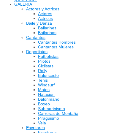
GALERIA
Actores y Actrices
Actores
Actrices
Baile y Danza
Bailarines
Bailarinas
Cantantes
Cantantes Hombres
Cantantes Mujeres
Deportistas
Futbolistas
Pilotos
Ciclistas
Rally
Baloncesto
Tenis
Windsurf
Motos
Natacion
Balonmano
Boxeo
Submarinismo
Carreras de Montaña
Piraguismo
Vela
Escritores
Escritores