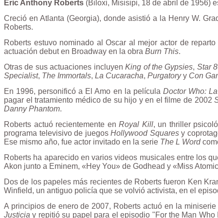
Eric Anthony Roberts
(Biloxi, Misisipi, 18 de abril de 1956) 
Creció en Atlanta (
Georgia
), donde asistió a la
Henry W. Gra
Roberts.
Roberts estuvo nominado al
Oscar al mejor actor de reparto
actuación debut en Broadway en la obra
Burn This
.
Otras de sus actuaciones incluyen
King of the Gypsies
,
Star 
Specialist
,
The Immortals
,
La Cucaracha
,
Purgatory
y
Con Ga
En 1996, personificó a El Amo en la película
Doctor Who: La 
pagar el tratamiento médico de su hijo y en el filme de 2002
Danny Phantom
.
Roberts actuó recientemente en
Royal Kill
, un thriller psico
programa televisivo de juegos
Hollywood Squares
y coprotag
Ese mismo año, fue actor invitado en la serie
The L Word
como
Roberts ha aparecido en varios videos musicales entre los q
Akon junto a Eminem, «Hey You» de
Godhead
y «Miss Atomic
Dos de los papeles más recientes de Roberts fueron Ken Kram
Winfield, un antiguo policía que se volvió activista, en el epis
A principios de enero de 2007, Roberts actuó en la miniseri
Justicia
y repitió su papel para el episodio "
For the Man Who 