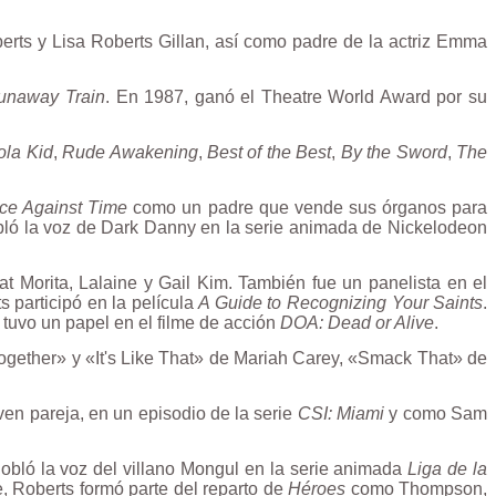
berts y
Lisa Roberts Gillan
, así como padre de la actriz Emma
unaway Train
. En 1987, ganó el
Theatre World Award
por su
la Kid
,
Rude Awakening
,
Best of the Best
,
By the Sword
,
The
ce Against Time
como un padre que vende sus órganos para
ló la voz de Dark Danny en la serie animada de Nickelodeon
 Morita, Lalaine y Gail Kim. También fue un panelista en el
s participó en la película
A Guide to Recognizing Your Saints
.
uvo un papel en el filme de acción
DOA: Dead or Alive
.
ogether» y «It's Like That» de Mariah Carey, «Smack That» de
en pareja, en un episodio de la serie
CSI: Miami
y como Sam
obló la voz del villano Mongul en la serie animada
Liga de la
, Roberts formó parte del reparto de
Héroes
como Thompson,