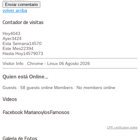
volver arriba
Contador de visitas
Hoy
4043
Ayer
3424
Esta Semana
14570
Este Mes
22394
Hasta Hoy
14579073
Visitor Info : Chrome - Linux
06 Agosto 2026
Quien está Online...
Guests : 58 guests online
Members : No members online
Videos
Facebook MarianoylosFamosos
CPR certification online
Galeria de Fotos