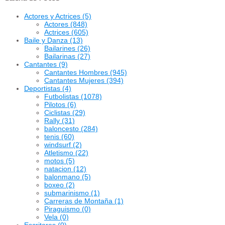
Actores y Actrices
(5)
Actores
(848)
Actrices
(605)
Baile y Danza
(13)
Bailarines
(26)
Bailarinas
(27)
Cantantes
(9)
Cantantes Hombres
(945)
Cantantes Mujeres
(394)
Deportistas
(4)
Futbolistas
(1078)
Pilotos
(6)
Ciclistas
(29)
Rally
(31)
baloncesto
(284)
tenis
(60)
windsurf
(2)
Atletismo
(22)
motos
(5)
natacion
(12)
balonmano
(5)
boxeo
(2)
submarinismo
(1)
Carreras de Montaña
(1)
Piraguismo
(0)
Vela
(0)
Escritores
(0)