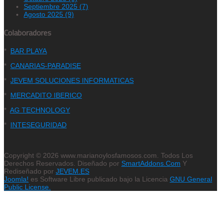
Septiembre 2025 (7)
Agosto 2025 (9)
Colaboradores
*
BAR PLAYA
*
CANARIAS-PARADISE
*
JEVEM SOLUCIONES INFORMATICAS
*
MERCADITO IBERICO
*
AG TECHNOLOGY
*
INTESEGURIDAD
Copyright © 2026 www.marianoylosfamosos.com. Todos Los
Derechos Reservados. Diseñado por
SmartAddons.Com
Y
Rediseñado por
JEVEM.ES
Joomla!
es Software Libre publicado bajo la Licencia
GNU General
Public License.