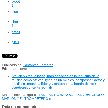
tweet
-
1
plus
-1
share
-
1
email
pin
-1
Publicado en
Cantantes Hombres
Etiquetado como
Steven Victor Tallarico, más conocido en la industria de la
música como Steven Tyler, es un músico, compositor, actor y
multiinstrumentista líder y vocalista de la banda de rock
estadounidense Aerosmith
Más en esta categoría:
« ADRIAN ROMA VOCALISTA DEL GRUPO "
MARLON "
EL TROMPETERO »
Deja un comentario