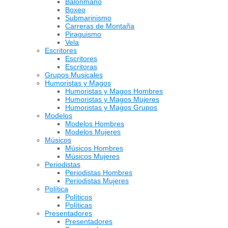
Balonmano
Boxeo
Submarinismo
Carreras de Montaña
Piraguismo
Vela
Escritores
Escritores
Escritoras
Grupos Musicales
Humoristas y Magos
Humoristas y Magos Hombres
Humoristas y Magos Mujeres
Humoristas y Magos Grupos
Modelos
Modelos Hombres
Modelos Mujeres
Músicos
Músicos Hombres
Músicos Mujeres
Periodistas
Periodistas Hombres
Periodistas Mujeres
Política
Políticos
Políticas
Presentadores
Presentadores