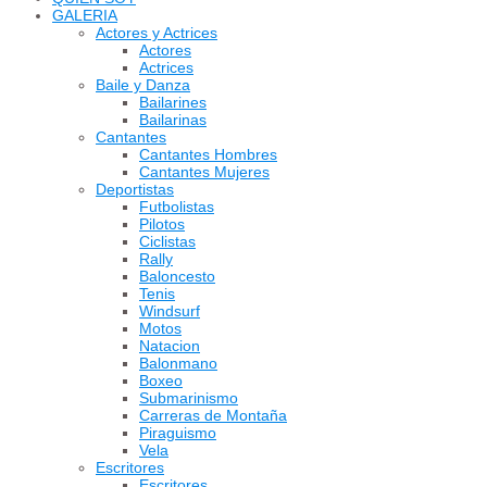
GALERIA
Actores y Actrices
Actores
Actrices
Baile y Danza
Bailarines
Bailarinas
Cantantes
Cantantes Hombres
Cantantes Mujeres
Deportistas
Futbolistas
Pilotos
Ciclistas
Rally
Baloncesto
Tenis
Windsurf
Motos
Natacion
Balonmano
Boxeo
Submarinismo
Carreras de Montaña
Piraguismo
Vela
Escritores
Escritores