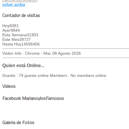
volver arriba
Contador de visitas
Hoy
6081
Ayer
9844
Esta Semana
31903
Este Mes
39727
Hasta Hoy
14596406
Visitor Info : Chrome - Mac
08 Agosto 2026
Quien está Online...
Guests : 79 guests online
Members : No members online
Videos
Facebook MarianoylosFamosos
Galeria de Fotos