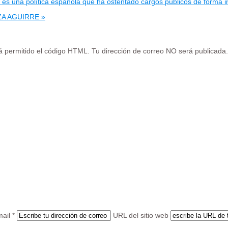
 es una política española que ha ostentado cargos públicos de forma 
A AGUIRRE »
tá permitido el código HTML. Tu dirección de correo NO será publicada.
ail *
URL del sitio web