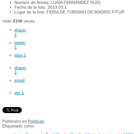
Nombre de Artista:
LUISA FERNANDEZ RUDI
Fecha de la foto:
2013.03.1
Lugar de la foto:
FERIA DE TURISMO DE MADRID FITUR
Visto
2140
veces
share
-
1
tweet
-
1
plus
-1
share
-
1
email
pin
-1
Publicado en
Políticas
Etiquetado como