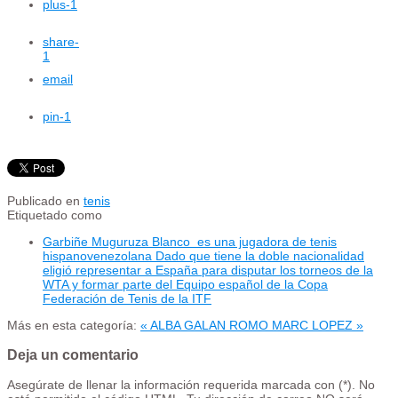
plus
-1
share
-
1
email
pin
-1
Publicado en
tenis
Etiquetado como
Garbiñe Muguruza Blanco ​​ es una jugadora de tenis
hispanovenezolana Dado que tiene la doble nacionalidad
eligió representar a España para disputar los torneos de la
WTA y formar parte del Equipo español de la Copa
Federación de Tenis de la ITF​
Más en esta categoría:
« ALBA GALAN ROMO
MARC LOPEZ »
Deja un comentario
Asegúrate de llenar la información requerida marcada con (*). No