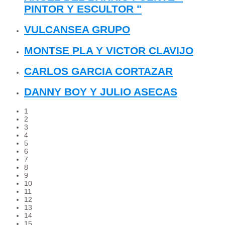
PINTOR Y ESCULTOR "
VULCANSEA GRUPO
MONTSE PLA Y VICTOR CLAVIJO
CARLOS GARCIA CORTAZAR
DANNY BOY Y JULIO ASECAS
1
2
3
4
5
6
7
8
9
10
11
12
13
14
15