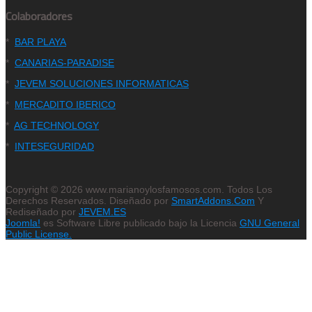
Colaboradores
*
BAR PLAYA
*
CANARIAS-PARADISE
*
JEVEM SOLUCIONES INFORMATICAS
*
MERCADITO IBERICO
*
AG TECHNOLOGY
*
INTESEGURIDAD
Copyright © 2026 www.marianoylosfamosos.com. Todos Los
Derechos Reservados. Diseñado por
SmartAddons.Com
Y
Rediseñado por
JEVEM.ES
Joomla!
es Software Libre publicado bajo la Licencia
GNU General
Public License.