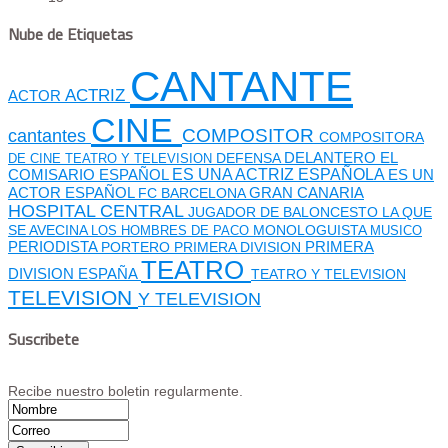
Nube de Etiquetas
CANTANTE
ACTRIZ
ACTOR
CINE
cantantes
COMPOSITOR
COMPOSITORA
DEFENSA
DELANTERO
EL
DE CINE TEATRO Y TELEVISION
ES UNA ACTRIZ ESPAÑOLA
COMISARIO
ESPAÑOL
ES UN
GRAN CANARIA
ACTOR ESPAÑOL
FC BARCELONA
HOSPITAL CENTRAL
JUGADOR DE BALONCESTO
LA QUE
SE AVECINA
MONOLOGUISTA
LOS HOMBRES DE PACO
MUSICO
PERIODISTA
PORTERO
PRIMERA DIVISION
PRIMERA
TEATRO
DIVISION ESPAÑA
TEATRO Y TELEVISION
TELEVISION
Y TELEVISION
Suscribete
Recibe nuestro boletin regularmente.