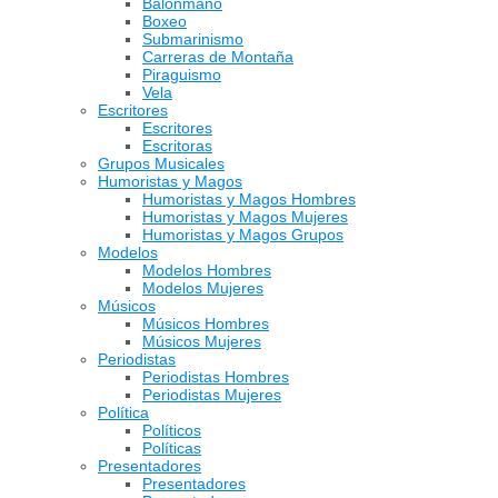
Balonmano
Boxeo
Submarinismo
Carreras de Montaña
Piraguismo
Vela
Escritores
Escritores
Escritoras
Grupos Musicales
Humoristas y Magos
Humoristas y Magos Hombres
Humoristas y Magos Mujeres
Humoristas y Magos Grupos
Modelos
Modelos Hombres
Modelos Mujeres
Músicos
Músicos Hombres
Músicos Mujeres
Periodistas
Periodistas Hombres
Periodistas Mujeres
Política
Políticos
Políticas
Presentadores
Presentadores