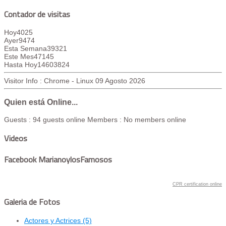
Contador de visitas
Hoy
4025
Ayer
9474
Esta Semana
39321
Este Mes
47145
Hasta Hoy
14603824
Visitor Info : Chrome - Linux
09 Agosto 2026
Quien está Online...
Guests : 94 guests online
Members : No members online
Videos
Facebook MarianoylosFamosos
CPR certification online
Galeria de Fotos
Actores y Actrices
(5)