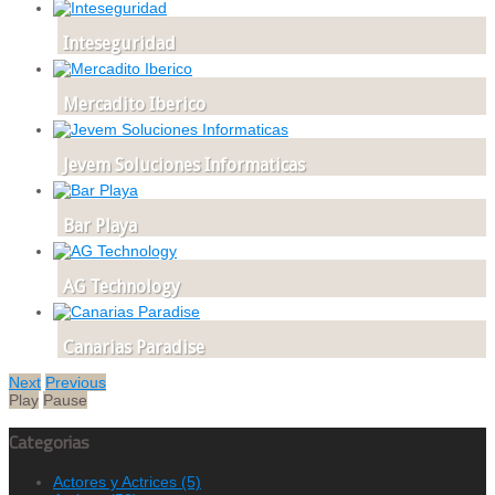
Inteseguridad
Mercadito Iberico
Jevem Soluciones Informaticas
Bar Playa
AG Technology
Canarias Paradise
Next
Previous
Play
Pause
Categorias
Actores y Actrices
(5)