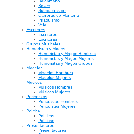
Balonmano
Boxeo
Submarinismo
Carreras de Montaña
Piraguismo
Vela
Escritores
Escritores
Escritoras
Grupos Musicales
Humoristas y Magos
Humoristas y Magos Hombres
Humoristas y Magos Mujeres
Humoristas y Magos Grupos
Modelos
Modelos Hombres
Modelos Mujeres
Músicos
Músicos Hombres
Músicos Mujeres
Periodistas
Periodistas Hombres
Periodistas Mujeres
Política
Políticos
Políticas
Presentadores
Presentadores