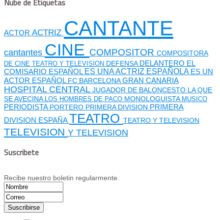
Nube de Etiquetas
CANTANTE
ACTRIZ
ACTOR
CINE
cantantes
COMPOSITOR
COMPOSITORA
DEFENSA
DELANTERO
EL
DE CINE TEATRO Y TELEVISION
ES UNA ACTRIZ ESPAÑOLA
COMISARIO
ESPAÑOL
ES UN
GRAN CANARIA
ACTOR ESPAÑOL
FC BARCELONA
HOSPITAL CENTRAL
JUGADOR DE BALONCESTO
LA QUE
SE AVECINA
MONOLOGUISTA
LOS HOMBRES DE PACO
MUSICO
PERIODISTA
PORTERO
PRIMERA DIVISION
PRIMERA
TEATRO
DIVISION ESPAÑA
TEATRO Y TELEVISION
TELEVISION
Y TELEVISION
Suscribete
Recibe nuestro boletin regularmente.