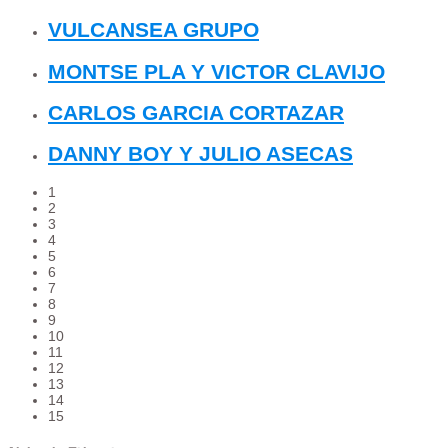
VULCANSEA GRUPO
MONTSE PLA Y VICTOR CLAVIJO
CARLOS GARCIA CORTAZAR
DANNY BOY Y JULIO ASECAS
1
2
3
4
5
6
7
8
9
10
11
12
13
14
15