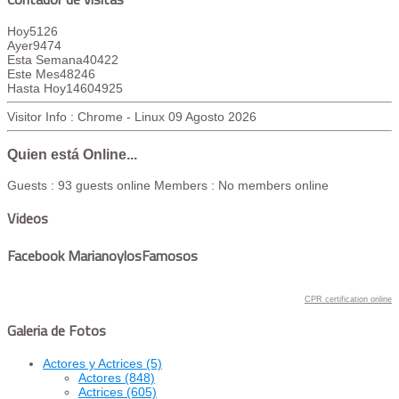
Hoy
5126
Ayer
9474
Esta Semana
40422
Este Mes
48246
Hasta Hoy
14604925
Visitor Info : Chrome - Linux
09 Agosto 2026
Quien está Online...
Guests : 93 guests online
Members : No members online
Videos
Facebook MarianoylosFamosos
CPR certification online
Galeria de Fotos
Actores y Actrices
(5)
Actores
(848)
Actrices
(605)