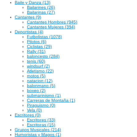
Baile y Danza
(13)
Bailarines
(26)
Bailarinas
(27)
Cantantes
(9)
Cantantes Hombres
(945)
Cantantes Mujeres
(394)
Deportistas
(4)
Futbolistas
(1078)
Pilotos
(6)
Ciclistas
(29)
Rally
(31)
baloncesto
(284)
tenis
(60)
windsurf
(2)
Atletismo
(22)
motos
(5)
natacion
(12)
balonmano
(5)
boxeo
(2)
submarinismo
(1)
Carreras de Montaña
(1)
Piraguismo
(0)
Vela
(0)
Escritores
(0)
Escritores
(33)
Escritoras
(15)
Grupos Musicales
(214)
Humoristas y Magos
(1)