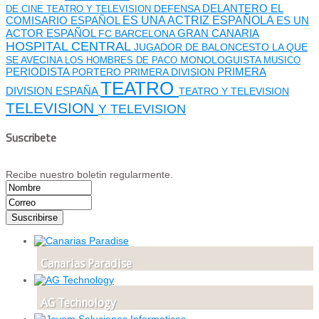
DEFENSA
DELANTERO
EL
DE CINE TEATRO Y TELEVISION
ES UNA ACTRIZ ESPAÑOLA
COMISARIO
ESPAÑOL
ES UN
GRAN CANARIA
ACTOR ESPAÑOL
FC BARCELONA
HOSPITAL CENTRAL
JUGADOR DE BALONCESTO
LA QUE
SE AVECINA
MONOLOGUISTA
LOS HOMBRES DE PACO
MUSICO
PERIODISTA
PORTERO
PRIMERA DIVISION
PRIMERA
TEATRO
DIVISION ESPAÑA
TEATRO Y TELEVISION
TELEVISION
Y TELEVISION
Suscribete
Recibe nuestro boletin regularmente.
Canarias Paradise
AG Technology