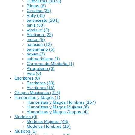
Futbolistas
(1078)
Pilotos
(6)
Ciclistas
(29)
Rally
(31)
baloncesto
(284)
tenis
(60)
windsurf
(2)
Atletismo
(22)
motos
(5)
natacion
(12)
balonmano
(5)
boxeo
(2)
submarinismo
(1)
Carreras de Montaña
(1)
Piraguismo
(0)
Vela
(0)
Escritores
(0)
Escritores
(33)
Escritoras
(15)
Grupos Musicales
(214)
Humoristas y Magos
(1)
Humoristas y Magos Hombres
(157)
Humoristas y Magos Mujeres
(8)
Humoristas y Magos Grupos
(4)
Modelos
(0)
Modelos Mujeres
(48)
Modelos Hombres
(16)
Músicos
(1)