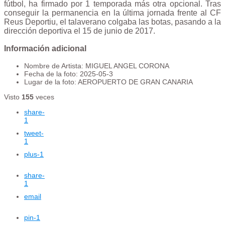
fútbol, ​​ha firmado por 1 temporada más otra opcional. Tras
conseguir la permanencia en la última jornada frente al CF
Reus Deportiu, el talaverano colgaba las botas, pasando a la
dirección deportiva el 15 de junio de 2017.
Información adicional
Nombre de Artista:
MIGUEL ANGEL CORONA
Fecha de la foto:
2025-05-3
Lugar de la foto:
AEROPUERTO DE GRAN CANARIA
Visto
155
veces
share
-
1
tweet
-
1
plus
-1
share
-
1
email
pin
-1