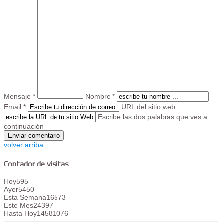
Mensaje *
Nombre *
Email *
URL del sitio web
Escribe las dos palabras que ves a
continuación
volver arriba
Contador de visitas
Hoy
595
Ayer
5450
Esta Semana
16573
Este Mes
24397
Hasta Hoy
14581076