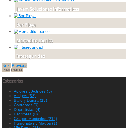
Jevem Soluciones Informaticas
Bar Playa
Mercadito Iberico
Inteseguridad
Next
Previous
Play
Pause
Categorias
Actores y Actrices
(5)
Amigos
(52)
Baile y Danza
(13)
Cantantes
(9)
Deportistas
(4)
Escritores
(0)
Grupos Musicales
(214)
Humoristas y Magos
(1)
Mis Fotos
(38)