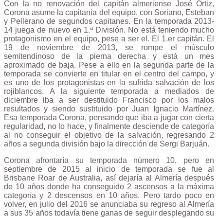
Con la no renovación del capitán almeriense José Ortiz,
Corona asume la capitanía del equipo, con Soriano, Esteban
y Pellerano de segundos capitanes. En la temporada 2013-
14 juega de nuevo en 1.ª División. No está teniendo mucho
protagonismo en el equipo, pese a ser el. El 1.er capitán. El
19 de noviembre de 2013, se rompe el músculo
semitendinoso de la pierna derecha y está un mes
aproximado de baja. Pese a ello en la segunda parte de la
temporada se convierte en titular en el centro del campo, y
es uno de los protagonistas en la sufrida salvación de los
rojiblancos. A la siguiente temporada a mediados de
diciembre iba a ser destituido Francisco por los malos
resultados y siendo sustituido por Juan Ignacio Martínez.
Esa temporada Corona, pensando que iba a jugar con cierta
regularidad, no lo hace, y finalmente desciende de categoría
al no conseguir el objetivo de la salvación, regresando 2
años a segunda división bajo la dirección de Sergi Barjuán.
Corona afrontaría su temporada número 10, pero en
septiembre de 2015 al inicio de temporada se fue al
Brisbane Roar de Australia, así dejaría al Almería después
de 10 años donde ha conseguido 2 ascensos a la máxima
categoría y 2 descensos en 10 años. Pero tardo poco en
volver, en julio del 2016 se anunciaba su regreso al Almería
a sus 35 años todavía tiene ganas de seguir desplegando su