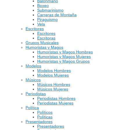
Balonmano
Boxeo
Submarinismo
Carreras de Montaña
Piraguismo
Vela
Escritores
Escritores
Escritoras
Grupos Musicales
Humoristas y Magos
Humoristas y Magos Hombres
Humoristas y Magos Mujeres
Humoristas y Magos Grupos
Modelos
Modelos Hombres
Modelos Mujeres
Músicos
Músicos Hombres
Músicos Mujeres
Periodistas
Periodistas Hombres
Periodistas Mujeres
Política
Políticos
Políticas
Presentadores
Presentadores