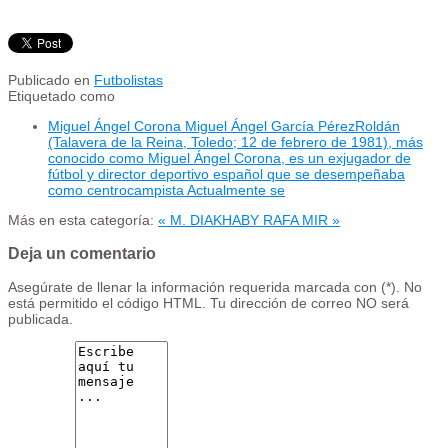
Publicado en
Futbolistas
Etiquetado como
Miguel Ángel Corona Miguel Ángel García PérezRoldán
(Talavera de la Reina, Toledo; 12 de febrero de 1981), más
conocido como Miguel Ángel Corona, es un exjugador de
fútbol y director deportivo español que se desempeñaba
como centrocampista Actualmente se
Más en esta categoría:
« M. DIAKHABY
RAFA MIR »
Deja un comentario
Asegúrate de llenar la información requerida marcada con (*). No
está permitido el código HTML. Tu dirección de correo NO será
publicada.