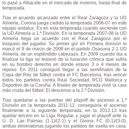
lo pasó a Albacete en el mercado de invierno, hasta final de
temporada.
Tras el acuerdo alcanzado entre el Real Zaragoza y la UD
Almería, Corona juega cedido la temporada 2006-07 en este
equipo andaluz. Es en esta temporada cuando asciende con
la UD Almería a 1.ª División. En la temporada 2007-08 la UD
Almería llega un acuerdo con el Real Zaragoza por el
traspaso del jugador. Su primer gol en Primera división lo
marcó el 9 de marzo de 2008 en el partido Osasuna 2-1 UD
Almería, de un espléndido cabezazo. En 2009 cuando iba a
finalizar la liga se lesionó de la luxación crónica que sufría
en su hombro derecho en donde estuvo 3 o 4 meses de
reposo. En 2011 consiguió llegar a las semifinales de la
Copa del Rey de fútbol contra el FC Barcelona, ​​tras vencer
todos los partidos contra Real Sociedad, RCD Mallorca y
Deportivo de la Coruña. A finales de temporada vivió la cara
más cruda del fútbol: El descenso a la 2.ª División.
Tras quedarse a las puertas del playoff de ascenso a 1.ª
División en la temporada 2011-12, conseguiría el ascenso
finalmente a la siguiente temporada, en la 2012-13 tras
quedar tercero en la Liga Regular, y jugar el playoff ante la
U. D. Las Palmas (1-1)/(2-1) y el Girona FC (0-1)/(3-0),
ambas eliminatorias jugando los partidos de vuelta en casa.