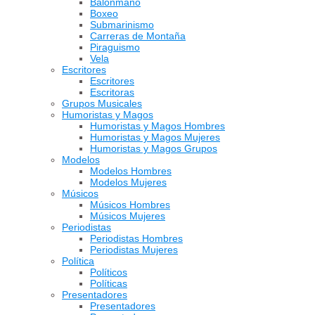
Balonmano
Boxeo
Submarinismo
Carreras de Montaña
Piraguismo
Vela
Escritores
Escritores
Escritoras
Grupos Musicales
Humoristas y Magos
Humoristas y Magos Hombres
Humoristas y Magos Mujeres
Humoristas y Magos Grupos
Modelos
Modelos Hombres
Modelos Mujeres
Músicos
Músicos Hombres
Músicos Mujeres
Periodistas
Periodistas Hombres
Periodistas Mujeres
Política
Políticos
Políticas
Presentadores
Presentadores