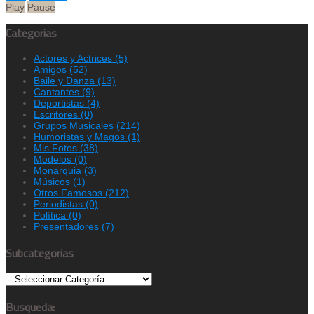
Play
Pause
Categorias
Actores y Actrices
(5)
Amigos
(52)
Baile y Danza
(13)
Cantantes
(9)
Deportistas
(4)
Escritores
(0)
Grupos Musicales
(214)
Humoristas y Magos
(1)
Mis Fotos
(38)
Modelos
(0)
Monarquia
(3)
Músicos
(1)
Otros Famosos
(212)
Periodistas
(0)
Política
(0)
Presentadores
(7)
Subcategorias
Busqueda: