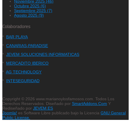
Noviembre 2025 (46)
Octubre 2025 (6)
Septiembre 2025 (7)
Agosto 2025 (9)
Colaboradores
*
BAR PLAYA
*
CANARIAS-PARADISE
*
JEVEM SOLUCIONES INFORMATICAS
*
MERCADITO IBERICO
*
AG TECHNOLOGY
*
INTESEGURIDAD
Copyright © 2026 www.marianoylosfamosos.com. Todos Los
Derechos Reservados. Diseñado por
SmartAddons.Com
Y
Rediseñado por
JEVEM.ES
Joomla!
es Software Libre publicado bajo la Licencia
GNU General
Public License.