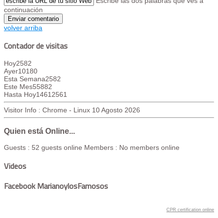
Escribe las dos palabras que ves a
continuación
volver arriba
Contador de visitas
Hoy
2582
Ayer
10180
Esta Semana
2582
Este Mes
55882
Hasta Hoy
14612561
Visitor Info : Chrome - Linux
10 Agosto 2026
Quien está Online...
Guests : 52 guests online
Members : No members online
Videos
Facebook MarianoylosFamosos
CPR certification online