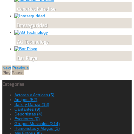
Canarias Paradise
Inteseguridad
AG Technology
Bar Playa
Next
Previous
Play
Pause
Categorias
Actores y Actrices
(5)
Amigos
(52)
Baile y Danza
(13)
Cantantes
(9)
Deportistas
(4)
Escritores
(0)
Grupos Musicales
(214)
Humoristas y Magos
(1)
Mis Fotos
(38)