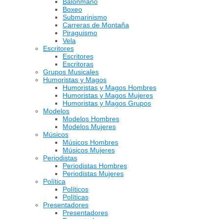
Balonmano
Boxeo
Submarinismo
Carreras de Montaña
Piraguismo
Vela
Escritores
Escritores
Escritoras
Grupos Musicales
Humoristas y Magos
Humoristas y Magos Hombres
Humoristas y Magos Mujeres
Humoristas y Magos Grupos
Modelos
Modelos Hombres
Modelos Mujeres
Músicos
Músicos Hombres
Músicos Mujeres
Periodistas
Periodistas Hombres
Periodistas Mujeres
Política
Políticos
Políticas
Presentadores
Presentadores