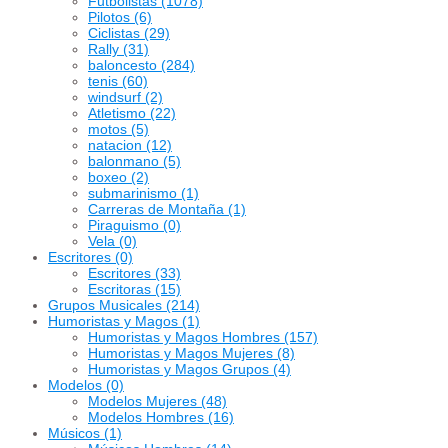
Futbolistas
(1078)
Pilotos
(6)
Ciclistas
(29)
Rally
(31)
baloncesto
(284)
tenis
(60)
windsurf
(2)
Atletismo
(22)
motos
(5)
natacion
(12)
balonmano
(5)
boxeo
(2)
submarinismo
(1)
Carreras de Montaña
(1)
Piraguismo
(0)
Vela
(0)
Escritores
(0)
Escritores
(33)
Escritoras
(15)
Grupos Musicales
(214)
Humoristas y Magos
(1)
Humoristas y Magos Hombres
(157)
Humoristas y Magos Mujeres
(8)
Humoristas y Magos Grupos
(4)
Modelos
(0)
Modelos Mujeres
(48)
Modelos Hombres
(16)
Músicos
(1)