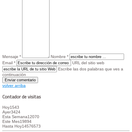
Mensaje *
Nombre *
Email *
URL del sitio web
Escribe las dos palabras que ves a
continuación
volver arriba
Contador de visitas
Hoy
1543
Ayer
3424
Esta Semana
12070
Este Mes
19894
Hasta Hoy
14576573