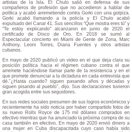
artistas de la Isla. El Chulo salió en defensa de sus
compañeros de profesión que no accedieron a hablar de
política y acabó arremetiendo contra Gorki con una golpiza.
Gorki acabó llamando a la policía y El Chulo acabó
expulsado del Canal 41. Sus sencillos “Que mostra eres tú” y
“Te estoy explicando” alcanzaron en junio de 2020 el
certificado de Disco de Oro. En 2018 se sumó al
Espectacular concierto en Miami de Gente de Zona, Marc
Anthony, Leoni Torres, Diana Fuentes y otros artistas
cubanos.
En mayo de 2020 publicó un video en el que deja clara su
posición política hacia el régimen cubano contra el que
arremete haciéndose llamar parte de la resistencia y en el
que promete denunciar a la dictadura en cada entrevista que
dé."¿Hasta cuando? siguen pasando años y décadas y
siguen pisando al pueblo", dijo. Sus declaraciones tuvieron
gran acogida entre sus seguidores.
En sus redes sociales presumen de sus logros económicos y
recientemente ha sido noticia por haber compartido fotos de
su nuevo Rolls Royce de 175 mil dólares comprados en
efectivo mientras que ha anunciado la próxima compra de su
casa también en efectivo. En mayo de 2020 envió dinero a
una mujer en Cuba discapacitada cuyo caso había sido