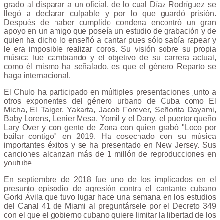
grado al disparar a un oficial, de lo cual Díaz Rodríguez se
llegó a declarar culpable y por lo que guardó prisión.
Después de haber cumplido condena encontró un gran
apoyo en un amigo que poseía un estudio de grabación y de
quien ha dicho lo enseñó a cantar pues sólo sabía rapear y
le era imposible realizar coros. Su visión sobre su propia
música fue cambiando y el objetivo de su carrera actual,
como él mismo ha señalado, es que el género Reparto se
haga internacional.
El Chulo ha participado en múltiples presentaciones junto a
otros exponentes del género urbano de Cuba como El
Micha, El Taiger, Yakarta, Jacob Forever, Señorita Dayami,
Baby Lorens, Lenier Mesa. Yomil y el Dany, el puertoriqueño
Lary Over y con gente de Zona con quien grabó "Loco por
bailar contigo" en 2019. Ha cosechado con su música
importantes éxitos y se ha presentado en New Jersey. Sus
canciones alcanzan más de 1 millón de reproducciones en
youtube.
En septiembre de 2018 fue uno de los implicados en el
presunto episodio de agresión contra el cantante cubano
Gorki Ávila que tuvo lugar hace una semana en los estudios
del Canal 41 de Miami al preguntársele por el Decreto 349
con el que el gobierno cubano quiere limitar la libertad de los