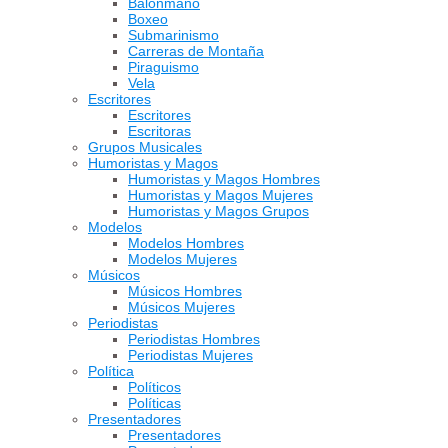
Balonmano
Boxeo
Submarinismo
Carreras de Montaña
Piraguismo
Vela
Escritores
Escritores
Escritoras
Grupos Musicales
Humoristas y Magos
Humoristas y Magos Hombres
Humoristas y Magos Mujeres
Humoristas y Magos Grupos
Modelos
Modelos Hombres
Modelos Mujeres
Músicos
Músicos Hombres
Músicos Mujeres
Periodistas
Periodistas Hombres
Periodistas Mujeres
Política
Políticos
Políticas
Presentadores
Presentadores