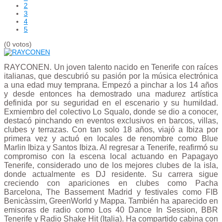
2
3
4
5
(0 votos)
RAYCONEN. Un joven talento nacido en Tenerife con raíces
italianas, que descubrió su pasión por la música electrónica
a una edad muy temprana. Empezó a pinchar a los 14 años
y desde entonces ha demostrado una madurez artística
definida por su seguridad en el escenario y su humildad.
Exmiembro del colectivo Lo Squalo, donde se dio a conocer,
destacó pinchando en eventos exclusivos en barcos, villas,
clubes y terrazas. Con tan solo 18 años, viajó a Ibiza por
primera vez y actuó en locales de renombre como Blue
Marlin Ibiza y Santos Ibiza. Al regresar a Tenerife, reafirmó su
compromiso con la escena local actuando en Papagayo
Tenerife, considerado uno de los mejores clubes de la isla,
donde actualmente es DJ residente. Su carrera sigue
creciendo con apariciones en clubes como Pacha
Barcelona, ​​The Bassement Madrid y festivales como FIB
Benicàssim, GreenWorld y Mappa. También ha aparecido en
emisoras de radio como Los 40 Dance In Session, BBR
Tenerife y Radio Shake Hit (Italia). Ha compartido cabina con