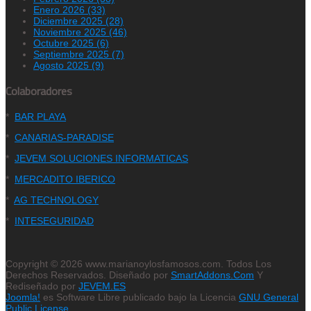
Enero 2026 (33)
Diciembre 2025 (28)
Noviembre 2025 (46)
Octubre 2025 (6)
Septiembre 2025 (7)
Agosto 2025 (9)
Colaboradores
*
BAR PLAYA
*
CANARIAS-PARADISE
*
JEVEM SOLUCIONES INFORMATICAS
*
MERCADITO IBERICO
*
AG TECHNOLOGY
*
INTESEGURIDAD
Copyright © 2026 www.marianoylosfamosos.com. Todos Los
Derechos Reservados. Diseñado por
SmartAddons.Com
Y
Rediseñado por
JEVEM.ES
Joomla!
es Software Libre publicado bajo la Licencia
GNU General
Public License.