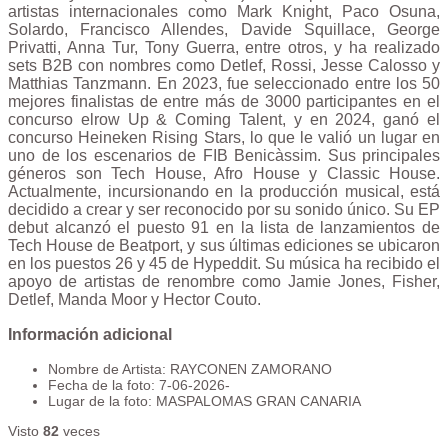
artistas internacionales como Mark Knight, Paco Osuna,
Solardo, Francisco Allendes, Davide Squillace, George
Privatti, Anna Tur, Tony Guerra, entre otros, y ha realizado
sets B2B con nombres como Detlef, Rossi, Jesse Calosso y
Matthias Tanzmann. En 2023, fue seleccionado entre los 50
mejores finalistas de entre más de 3000 participantes en el
concurso elrow Up & Coming Talent, y en 2024, ganó el
concurso Heineken Rising Stars, lo que le valió un lugar en
uno de los escenarios de FIB Benicàssim. Sus principales
géneros son Tech House, Afro House y Classic House.
Actualmente, incursionando en la producción musical, está
decidido a crear y ser reconocido por su sonido único. Su EP
debut alcanzó el puesto 91 en la lista de lanzamientos de
Tech House de Beatport, y sus últimas ediciones se ubicaron
en los puestos 26 y 45 de Hypeddit. Su música ha recibido el
apoyo de artistas de renombre como Jamie Jones, Fisher,
Detlef, Manda Moor y Hector Couto.
Información adicional
Nombre de Artista:
RAYCONEN ZAMORANO
Fecha de la foto:
7-06-2026-
Lugar de la foto:
MASPALOMAS GRAN CANARIA
Visto
82
veces