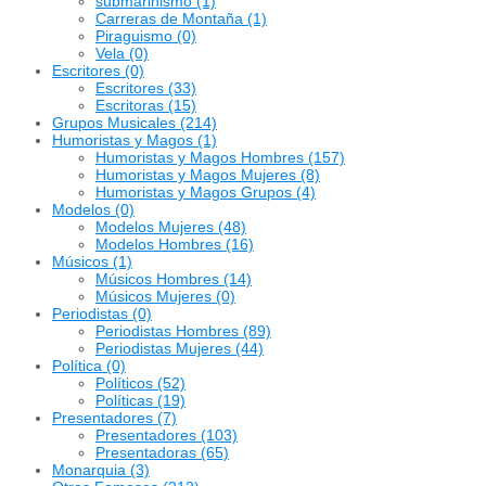
submarinismo
(1)
Carreras de Montaña
(1)
Piraguismo
(0)
Vela
(0)
Escritores
(0)
Escritores
(33)
Escritoras
(15)
Grupos Musicales
(214)
Humoristas y Magos
(1)
Humoristas y Magos Hombres
(157)
Humoristas y Magos Mujeres
(8)
Humoristas y Magos Grupos
(4)
Modelos
(0)
Modelos Mujeres
(48)
Modelos Hombres
(16)
Músicos
(1)
Músicos Hombres
(14)
Músicos Mujeres
(0)
Periodistas
(0)
Periodistas Hombres
(89)
Periodistas Mujeres
(44)
Política
(0)
Políticos
(52)
Políticas
(19)
Presentadores
(7)
Presentadores
(103)
Presentadoras
(65)
Monarquia
(3)