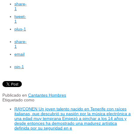
share
-
1
tweet
-
1
plus
-1
share
-
1
email
pin
-1
Publicado en
Cantantes Hombres
Etiquetado como
RAYCONEN Un joven talento nacido en Tenerife con raíces
italianas, que descubrió su pasión por la música electrónica a
una edad muy temprana Empezó a pinchar a los 14 años y
desde entonces ha demostrado una madurez artística
definida por su seguridad en e