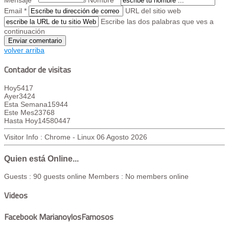
Mensaje *
Nombre *
Email *
URL del sitio web
Escribe las dos palabras que ves a
continuación
volver arriba
Contador de visitas
Hoy
5417
Ayer
3424
Esta Semana
15944
Este Mes
23768
Hasta Hoy
14580447
Visitor Info : Chrome - Linux
06 Agosto 2026
Quien está Online...
Guests : 90 guests online
Members : No members online
Videos
Facebook MarianoylosFamosos