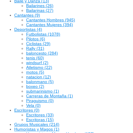
Baile y Danza
(13)
Bailarines
(26)
Bailarinas
(27)
Cantantes
(9)
Cantantes Hombres
(945)
Cantantes Mujeres
(394)
Deportistas
(4)
Futbolistas
(1078)
Pilotos
(6)
Ciclistas
(29)
Rally
(31)
baloncesto
(284)
tenis
(60)
windsurf
(2)
Atletismo
(22)
motos
(5)
natacion
(12)
balonmano
(5)
boxeo
(2)
submarinismo
(1)
Carreras de Montaña
(1)
Piraguismo
(0)
Vela
(0)
Escritores
(0)
Escritores
(33)
Escritoras
(15)
Grupos Musicales
(214)
Humoristas y Magos
(1)