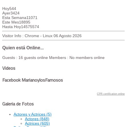
Hoy
544
Ayer
3424
Esta Semana
11071
Este Mes
18895
Hasta Hoy
14575574
Visitor Info : Chrome - Linux
06 Agosto 2026
Quien está Online...
Guests : 16 guests online
Members : No members online
Videos
Facebook MarianoylosFamosos
CPR certification online
Galeria de Fotos
Actores y Actrices
(5)
Actores
(848)
Actrices
(605)