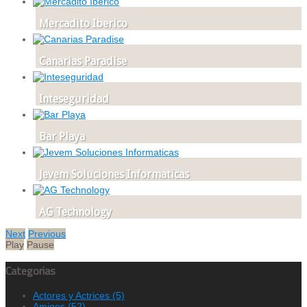
Mercadito Iberico
Canarias Paradise
Inteseguridad
Bar Playa
Jevem Soluciones Informaticas
AG Technology
Next
Previous
Play
Pause
Categorias
Actores y Actrices
(5)
Amigos
(52)