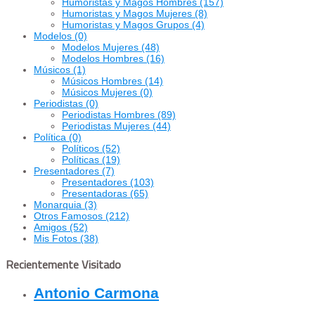
Humoristas y Magos Hombres
(157)
Humoristas y Magos Mujeres
(8)
Humoristas y Magos Grupos
(4)
Modelos
(0)
Modelos Mujeres
(48)
Modelos Hombres
(16)
Músicos
(1)
Músicos Hombres
(14)
Músicos Mujeres
(0)
Periodistas
(0)
Periodistas Hombres
(89)
Periodistas Mujeres
(44)
Política
(0)
Políticos
(52)
Políticas
(19)
Presentadores
(7)
Presentadores
(103)
Presentadoras
(65)
Monarquia
(3)
Otros Famosos
(212)
Amigos
(52)
Mis Fotos
(38)
Recientemente Visitado
Antonio Carmona