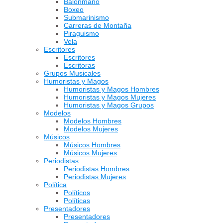
Balonmano
Boxeo
Submarinismo
Carreras de Montaña
Piraguismo
Vela
Escritores
Escritores
Escritoras
Grupos Musicales
Humoristas y Magos
Humoristas y Magos Hombres
Humoristas y Magos Mujeres
Humoristas y Magos Grupos
Modelos
Modelos Hombres
Modelos Mujeres
Músicos
Músicos Hombres
Músicos Mujeres
Periodistas
Periodistas Hombres
Periodistas Mujeres
Política
Políticos
Políticas
Presentadores
Presentadores