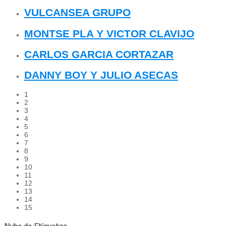
VULCANSEA GRUPO
MONTSE PLA Y VICTOR CLAVIJO
CARLOS GARCIA CORTAZAR
DANNY BOY Y JULIO ASECAS
1
2
3
4
5
6
7
8
9
10
11
12
13
14
15
Nube de Etiquetas