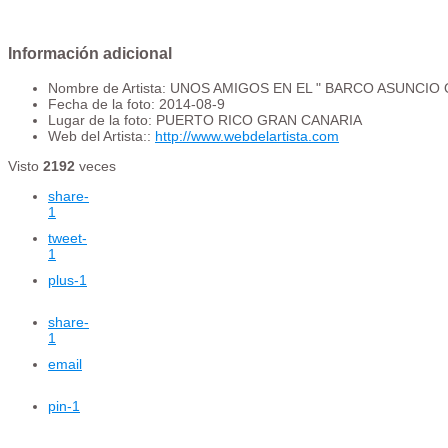
Información adicional
Nombre de Artista:
UNOS AMIGOS EN EL " BARCO ASUNCIO 
Fecha de la foto:
2014-08-9
Lugar de la foto:
PUERTO RICO GRAN CANARIA
Web del Artista::
http://www.webdelartista.com
Visto
2192
veces
share
-
1
tweet
-
1
plus
-1
share
-
1
email
pin
-1