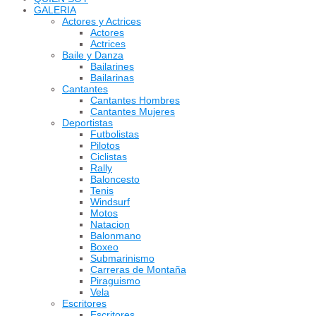
GALERIA
Actores y Actrices
Actores
Actrices
Baile y Danza
Bailarines
Bailarinas
Cantantes
Cantantes Hombres
Cantantes Mujeres
Deportistas
Futbolistas
Pilotos
Ciclistas
Rally
Baloncesto
Tenis
Windsurf
Motos
Natacion
Balonmano
Boxeo
Submarinismo
Carreras de Montaña
Piraguismo
Vela
Escritores
Escritores