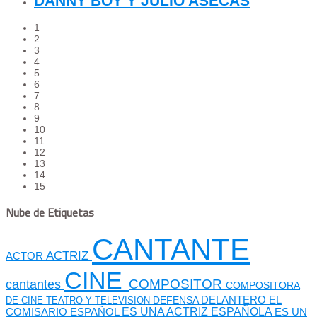
DANNY BOY Y JULIO ASECAS
1
2
3
4
5
6
7
8
9
10
11
12
13
14
15
Nube de Etiquetas
CANTANTE
ACTRIZ
ACTOR
CINE
cantantes
COMPOSITOR
COMPOSITORA
DEFENSA
DELANTERO
EL
DE CINE TEATRO Y TELEVISION
ES UNA ACTRIZ ESPAÑOLA
COMISARIO
ESPAÑOL
ES UN