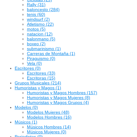
Rally
(31)
baloncesto
(284)
tenis
(60)
windsurf
(2)
Atletismo
(22)
motos
(5)
natacion
(12)
balonmano
(5)
boxeo
(2)
submarinismo
(1)
Carreras de Montaña
(1)
Piraguismo
(0)
Vela
(0)
Escritores
(0)
Escritores
(33)
Escritoras
(15)
Grupos Musicales
(214)
Humoristas y Magos
(1)
Humoristas y Magos Hombres
(157)
Humoristas y Magos Mujeres
(8)
Humoristas y Magos Grupos
(4)
Modelos
(0)
Modelos Mujeres
(48)
Modelos Hombres
(16)
Músicos
(1)
Músicos Hombres
(14)
Músicos Mujeres
(0)
Periodistas
(0)