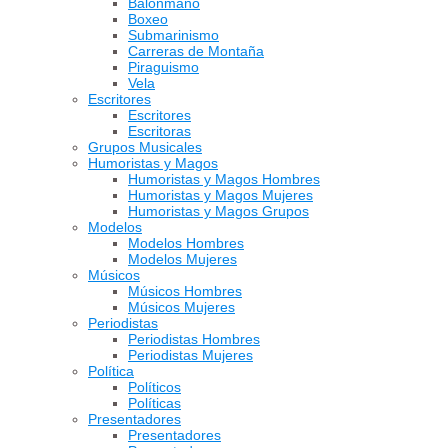
Balonmano
Boxeo
Submarinismo
Carreras de Montaña
Piraguismo
Vela
Escritores
Escritores
Escritoras
Grupos Musicales
Humoristas y Magos
Humoristas y Magos Hombres
Humoristas y Magos Mujeres
Humoristas y Magos Grupos
Modelos
Modelos Hombres
Modelos Mujeres
Músicos
Músicos Hombres
Músicos Mujeres
Periodistas
Periodistas Hombres
Periodistas Mujeres
Política
Políticos
Políticas
Presentadores
Presentadores