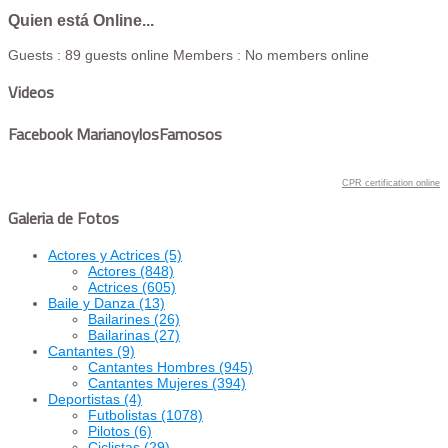
Quien está Online...
Guests : 89 guests online
Members : No members online
Videos
Facebook MarianoylosFamosos
CPR certification online
Galeria de Fotos
Actores y Actrices
(5)
Actores
(848)
Actrices
(605)
Baile y Danza
(13)
Bailarines
(26)
Bailarinas
(27)
Cantantes
(9)
Cantantes Hombres
(945)
Cantantes Mujeres
(394)
Deportistas
(4)
Futbolistas
(1078)
Pilotos
(6)
Ciclistas
(29)