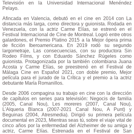
Televisión en la Universidad Internacional Menéndez
Pelayo.
Afincada en Valencia, debutó en el cine en 2014 con La
distancia más larga, como directora y guionista. Rodada en
Venezuela, con la actriz Carme Elías, se estrenó en el
Festival Internacional de Cine de Montreal. Logró entre otros
galardones, el Premio Platino 2015 a la Mejor ópera prima
de ficción Iberoamericana. En 2019 rodó su segundo
largometraje, Las consecuencias, con su productora Sin
Rodeo Films, y con Eduardo Sánchez Rúgeles como
guionista. Protagonizada por la también colombiana Juana
Acosta y Carme Elías, se preestrenó en el Festival de
Málaga Cine en Español 2021, con doble premio, Mejor
película para el jurado de la Crítica y el premio a la actriz
debutante María Romanillos.
Desde 2006 compagina su trabajo en cine con la dirección
de capítulos en series para televisión: Negocis de familia
(2005, Canal Nou), Les moreres (2007, Canal Nou),
L'Alqueria Blanca (2007-2021 Canal Nou, A Punt) y
Beguinas (2004, Atresmedia). Dirigió su primera película
documental en 2023, Mientras seas tú, sobre el viaje vital de
cinco años por la enfermedad del Alzheimer de su amiga y
actriz, Carme Elías. Estrenada en el Festival de San