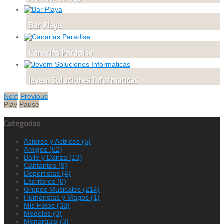
Bar Playa
Canarias Paradise
Jevem Soluciones Informaticas
Next
Previous
Play
Pause
Categorias
Actores y Actrices
(5)
Amigos
(52)
Baile y Danza
(13)
Cantantes
(9)
Deportistas
(4)
Escritores
(0)
Grupos Musicales
(214)
Humoristas y Magos
(1)
Mis Fotos
(38)
Modelos
(0)
Monarquia
(3)