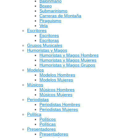
Balonmano
Boxeo
Submarinismo
Carreras de Montaña
Piraguismo
Vela
Escritores
Escritores
Escritoras
Grupos Musicales
Humoristas y Magos
Humoristas y Magos Hombres
Humoristas y Magos Mujeres
Humoristas y Magos Grupos
Modelos
Modelos Hombres
Modelos Mujeres
Músicos
Músicos Hombres
Músicos Mujeres
Periodistas
Periodistas Hombres
Periodistas Mujeres
Política
Políticos
Políticas
Presentadores
Presentadores