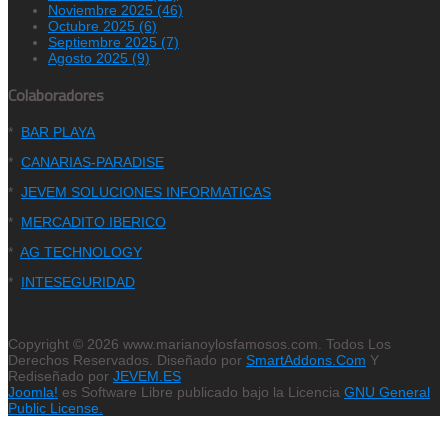
Noviembre 2025 (46)
Octubre 2025 (6)
Septiembre 2025 (7)
Agosto 2025 (9)
Colaboradores
*
BAR PLAYA
*
CANARIAS-PARADISE
*
JEVEM SOLUCIONES INFORMATICAS
*
MERCADITO IBERICO
*
AG TECHNOLOGY
*
INTESEGURIDAD
Copyright © 2026 www.marianoylosfamosos.com. Todos Los
Derechos Reservados. Diseñado por
SmartAddons.Com
Y
Rediseñado por
JEVEM.ES
Joomla!
es Software Libre publicado bajo la Licencia
GNU General
Public License.