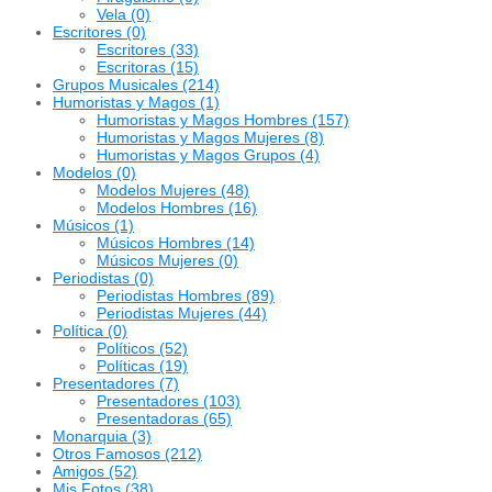
Vela
(0)
Escritores
(0)
Escritores
(33)
Escritoras
(15)
Grupos Musicales
(214)
Humoristas y Magos
(1)
Humoristas y Magos Hombres
(157)
Humoristas y Magos Mujeres
(8)
Humoristas y Magos Grupos
(4)
Modelos
(0)
Modelos Mujeres
(48)
Modelos Hombres
(16)
Músicos
(1)
Músicos Hombres
(14)
Músicos Mujeres
(0)
Periodistas
(0)
Periodistas Hombres
(89)
Periodistas Mujeres
(44)
Política
(0)
Políticos
(52)
Políticas
(19)
Presentadores
(7)
Presentadores
(103)
Presentadoras
(65)
Monarquia
(3)
Otros Famosos
(212)
Amigos
(52)
Mis Fotos
(38)