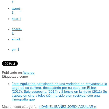
1
tweet
-
1
plus
-1
share
-
1
email
pin
-1
Publicado en
Actores
Etiquetado como
Jordi Aguilar ha participado en una variedad de proyectos a lo
largo de su carrera, destacando por su papel en El bar
(2017), Bajo sospecha (2014) y Silencio en la nieve (2011) Su
trabajo en cine y televisión ha sido bien recibido, con una
filmografía que
Más en esta categoría:
« DANIEL IBAÑEZ
JORDI AGUILAR »