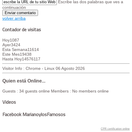
Escribe las dos palabras que ves a
continuación
volver arriba
Contador de visitas
Hoy
1087
Ayer
3424
Esta Semana
11614
Este Mes
19438
Hasta Hoy
14576117
Visitor Info : Chrome - Linux
06 Agosto 2026
Quien está Online...
Guests : 34 guests online
Members : No members online
Videos
Facebook MarianoylosFamosos
CPR certification online