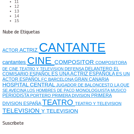
11
12
13
14
15
Nube de Etiquetas
CANTANTE
ACTRIZ
ACTOR
CINE
cantantes
COMPOSITOR
COMPOSITORA
DEFENSA
DELANTERO
EL
DE CINE TEATRO Y TELEVISION
ES UNA ACTRIZ ESPAÑOLA
COMISARIO
ESPAÑOL
ES UN
GRAN CANARIA
ACTOR ESPAÑOL
FC BARCELONA
HOSPITAL CENTRAL
JUGADOR DE BALONCESTO
LA QUE
SE AVECINA
MONOLOGUISTA
LOS HOMBRES DE PACO
MUSICO
PERIODISTA
PORTERO
PRIMERA DIVISION
PRIMERA
TEATRO
DIVISION ESPAÑA
TEATRO Y TELEVISION
TELEVISION
Y TELEVISION
Suscribete