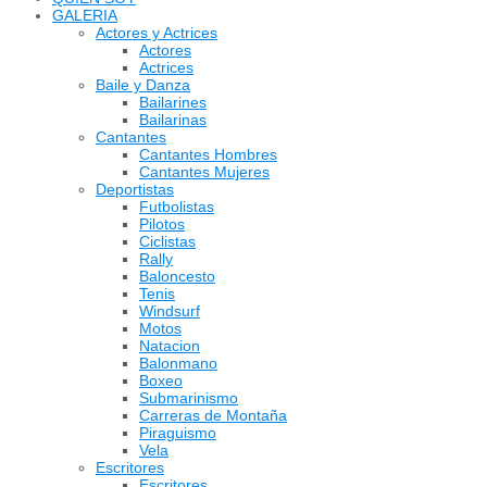
GALERIA
Actores y Actrices
Actores
Actrices
Baile y Danza
Bailarines
Bailarinas
Cantantes
Cantantes Hombres
Cantantes Mujeres
Deportistas
Futbolistas
Pilotos
Ciclistas
Rally
Baloncesto
Tenis
Windsurf
Motos
Natacion
Balonmano
Boxeo
Submarinismo
Carreras de Montaña
Piraguismo
Vela
Escritores
Escritores