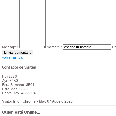
Mensaje *
Nombre *
Em
volver arriba
Contador de visitas
Hoy
2523
Ayer
5450
Esta Semana
18501
Este Mes
26325
Hasta Hoy
14583004
Visitor Info : Chrome - Mac
07 Agosto 2026
Quien está Online...