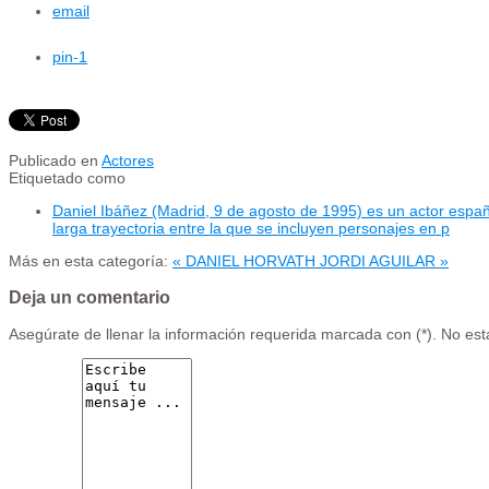
email
pin
-1
Publicado en
Actores
Etiquetado como
Daniel Ibáñez (Madrid, 9 de agosto de 1995) es un actor españ
larga trayectoria entre la que se incluyen personajes en p
Más en esta categoría:
« DANIEL HORVATH
JORDI AGUILAR »
Deja un comentario
Asegúrate de llenar la información requerida marcada con (*). No es