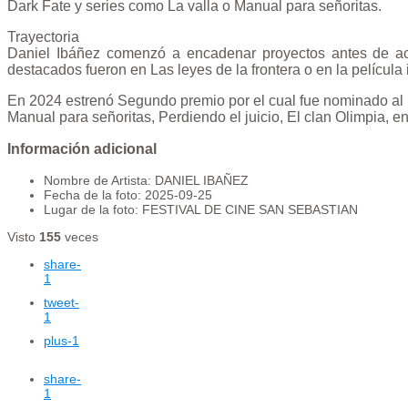
Dark Fate y series como La valla o Manual para señoritas.
Trayectoria
Daniel Ibáñez comenzó a encadenar proyectos antes de ac
destacados fueron en Las leyes de la frontera o en la película 
En 2024 estrenó Segundo premio por el cual fue nominado al Pr
Manual para señoritas, Perdiendo el juicio, El clan Olimpia, en
Información adicional
Nombre de Artista:
DANIEL IBAÑEZ
Fecha de la foto:
2025-09-25
Lugar de la foto:
FESTIVAL DE CINE SAN SEBASTIAN
Visto
155
veces
share
-
1
tweet
-
1
plus
-1
share
-
1