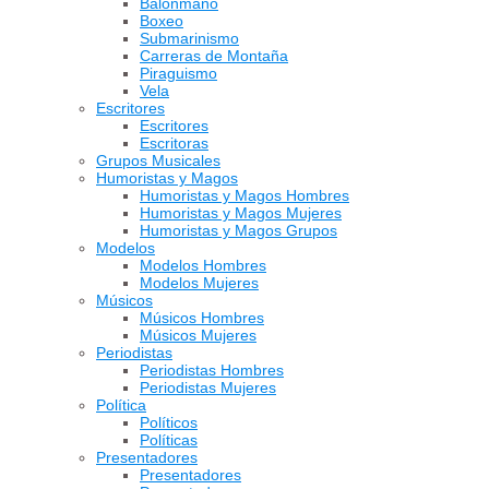
Balonmano
Boxeo
Submarinismo
Carreras de Montaña
Piraguismo
Vela
Escritores
Escritores
Escritoras
Grupos Musicales
Humoristas y Magos
Humoristas y Magos Hombres
Humoristas y Magos Mujeres
Humoristas y Magos Grupos
Modelos
Modelos Hombres
Modelos Mujeres
Músicos
Músicos Hombres
Músicos Mujeres
Periodistas
Periodistas Hombres
Periodistas Mujeres
Política
Políticos
Políticas
Presentadores
Presentadores