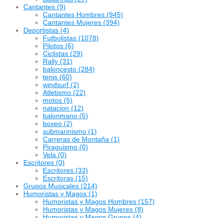
Cantantes
(9)
Cantantes Hombres
(945)
Cantantes Mujeres
(394)
Deportistas
(4)
Futbolistas
(1078)
Pilotos
(6)
Ciclistas
(29)
Rally
(31)
baloncesto
(284)
tenis
(60)
windsurf
(2)
Atletismo
(22)
motos
(5)
natacion
(12)
balonmano
(5)
boxeo
(2)
submarinismo
(1)
Carreras de Montaña
(1)
Piraguismo
(0)
Vela
(0)
Escritores
(0)
Escritores
(33)
Escritoras
(15)
Grupos Musicales
(214)
Humoristas y Magos
(1)
Humoristas y Magos Hombres
(157)
Humoristas y Magos Mujeres
(8)
Humoristas y Magos Grupos
(4)