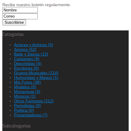
Recibe nuestro boletin regularmente.
Categorias
Actores y Actrices
(5)
Amigos
(52)
Baile y Danza
(13)
Cantantes
(9)
Deportistas
(4)
Escritores
(0)
Grupos Musicales
(214)
Humoristas y Magos
(1)
Mis Fotos
(38)
Modelos
(0)
Monarquia
(3)
Músicos
(1)
Otros Famosos
(212)
Periodistas
(0)
Política
(0)
Presentadores
(7)
Subcategorias